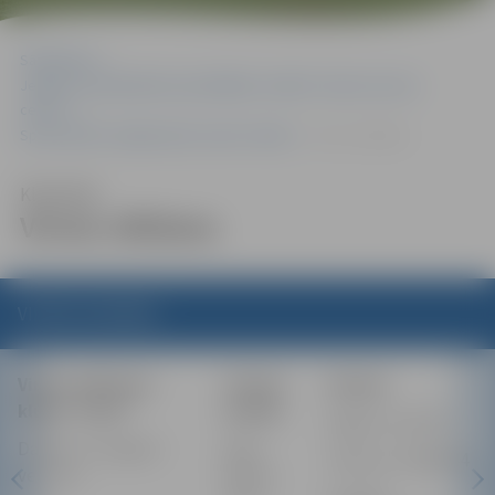
Sākumlapa
Jelgavas valstspilsētas pašvaldības iestāde “Sporta servisa
centrs”
Sportošanas iespējas (pēc sporta veida)
Virves vilkšana
Klausīties
Virves vilkšana
VIRVES VILKŠANA
Virves vilkšanas
Treniņi
Saziņa:
klubs “Ozoli”
notiek:
Edgars Ludzītis
Dalība: no 14 gadu
bāzē
Tālrunis: 27068144
vecuma
Kārklu