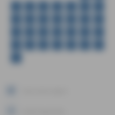
3
4
5
6
7
8
9
10
11
12
13
14
15
16
17
18
19
20
21
22
23
24
25
26
27
28
29
30
31
Twitter: Tweets by JelgavaLV
Facebook: Jelgavas pilsēta