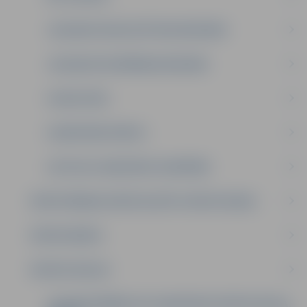
JELGAVAS VIEGLATLĒTIKAS REKORDI
JELGAVAS PELDĒŠANAS REKORDI
SLAVAS ZĀLE
OLIMPISKĀS SPĒLES
LATVIJAS JAUNATNES OLIMPIĀDE
SPORTOŠANAS IESPĒJAS (PĒC SPORTA VEIDA)
SPORTA BĀZES
SPORTA SKOLAS
JELGAVAS BĒRNU UN JAUNATNES SPORTA SKOLA