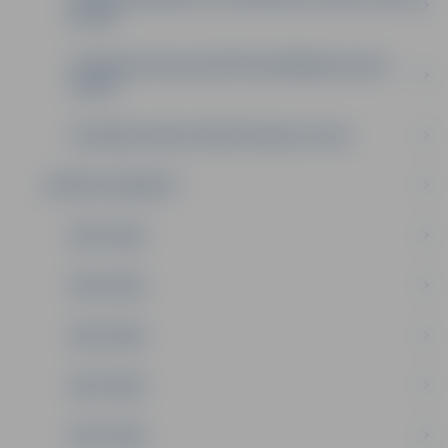
(BJSS)
JELGAVAS SPECIALIZĒTĀ PELDĒŠANAS SKOLA
(JSPS)
JELGAVAS LEDUS SPORTA SKOLA (JLSS)
SPORTA LAUREĀTS
2025. GADS
2024. GADS
2023. GADS
2022. GADS
2021. GADS