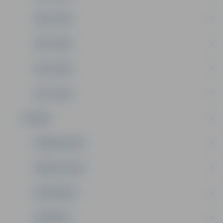
2020. GADS
2019. GADS
2018. GADS
2017. GADS
IESTĀDE
FINANSĒJUMS
PAKALPOJUMI
DOKUMENTI
VAKANCES