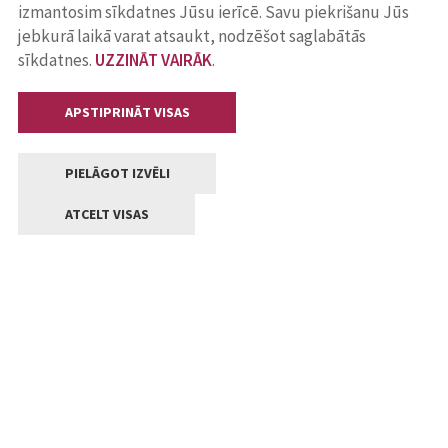
izmantosim sīkdatnes Jūsu ierīcē. Savu piekrišanu Jūs
jebkurā laikā varat atsaukt, nodzēšot saglabātās
sīkdatnes.
UZZINĀT VAIRĀK
.
APSTIPRINĀT VISAS
PIELĀGOT IZVĒLI
ATCELT VISAS
Kontakti
Jelgavas valstpilsētas pašvaldība