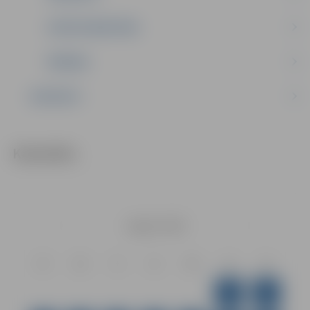
SPORTA MEDICĪNA
ĪPAŠUMI
KONTAKTI
Kalendārs
Augusts
2026
Pr
Ot
Tr
Ct
Pk
Ss
Sv
1
2