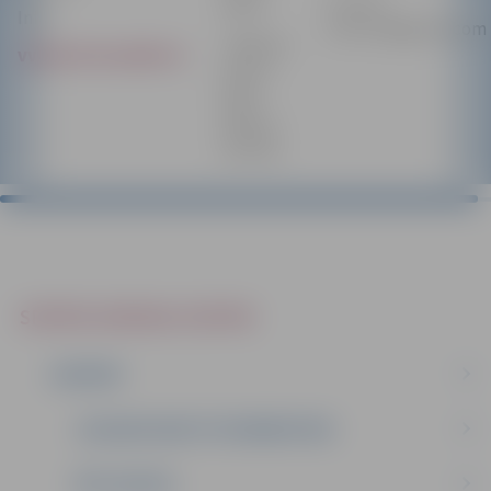
E-pasts:
ielā 6,
Info:
vvkozoli@gmail.com
Jelgavas
vvkozoli.mozello.lv
sporta
hallē
Mātera
ielā 44a
SPORTA SERVISA CENTRS
JAUNUMI
JELGAVAS NAKTS PUSMARATONS
PĒC SVILPES