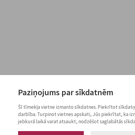
Paziņojums par sīkdatnēm
Šī tīmekļa vietne izmanto sīkdatnes. Piekrītot sīkdat
darbība. Turpinot vietnes apskati, Jūs piekrītat, ka i
jebkurā laikā varat atsaukt, nodzēšot saglabātās sīkd