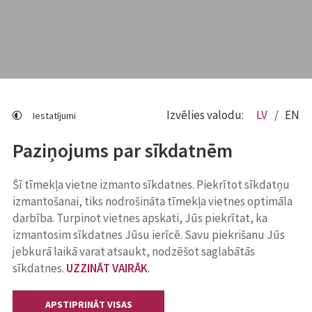
Izvēlies valodu:
LV
EN
Iestatījumi
Paziņojums par sīkdatnēm
Šī tīmekļa vietne izmanto sīkdatnes. Piekrītot sīkdatņu
izmantošanai, tiks nodrošināta tīmekļa vietnes optimāla
darbība. Turpinot vietnes apskati, Jūs piekrītat, ka
izmantosim sīkdatnes Jūsu ierīcē. Savu piekrišanu Jūs
jebkurā laikā varat atsaukt, nodzēšot saglabātās
sīkdatnes.
UZZINĀT VAIRĀK
.
APSTIPRINĀT VISAS