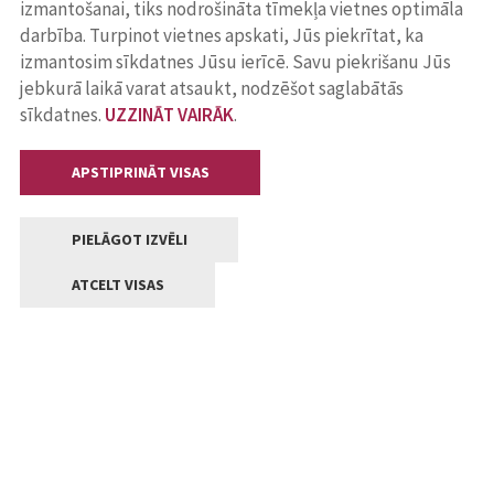
izmantošanai, tiks nodrošināta tīmekļa vietnes optimāla
darbība. Turpinot vietnes apskati, Jūs piekrītat, ka
izmantosim sīkdatnes Jūsu ierīcē. Savu piekrišanu Jūs
jebkurā laikā varat atsaukt, nodzēšot saglabātās
sīkdatnes.
UZZINĀT VAIRĀK
.
APSTIPRINĀT VISAS
PIELĀGOT IZVĒLI
ATCELT VISAS