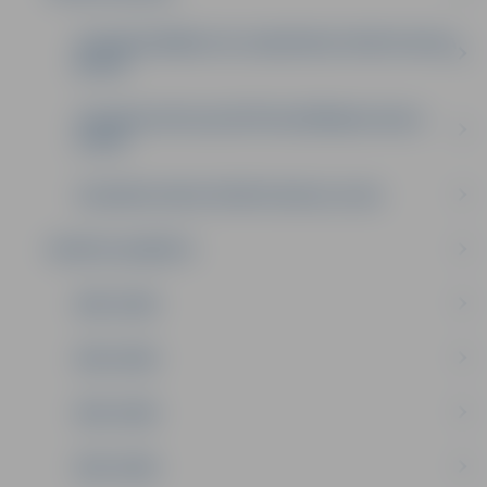
JELGAVAS BĒRNU UN JAUNATNES SPORTA SKOLA
(BJSS)
JELGAVAS SPECIALIZĒTĀ PELDĒŠANAS SKOLA
(JSPS)
JELGAVAS LEDUS SPORTA SKOLA (JLSS)
SPORTA LAUREĀTS
2025. GADS
2024. GADS
2023. GADS
2022. GADS