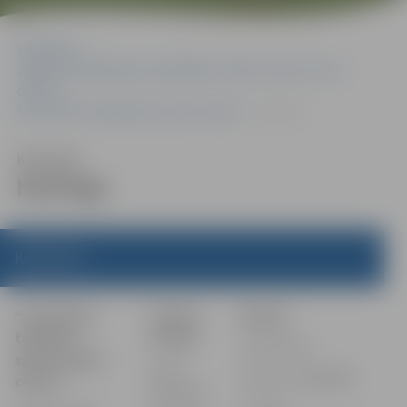
Sākumlapa
Jelgavas valstspilsētas pašvaldības iestāde “Sporta servisa
centrs”
Sportošanas iespējas (pēc sporta veida)
Kartings
Klausīties
Kartings
KARTINGS
“Jaunatnes
Treniņi
Saziņa:
tehnisko
notiek:
Jānis Kuķis
sporta veidu
trasē
Tālrunis: 29589595
centrs”
“Rullītis”