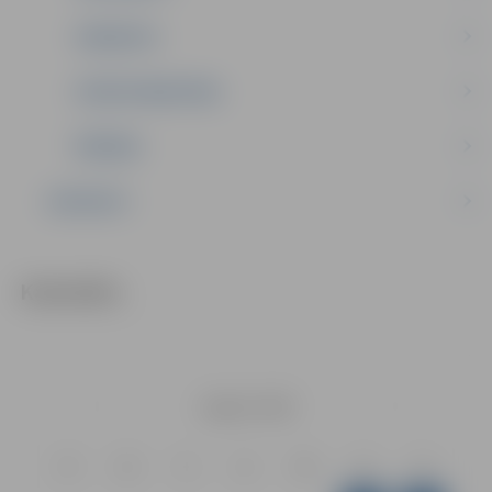
VAKANCES
SPORTA MEDICĪNA
ĪPAŠUMI
KONTAKTI
Kalendārs
Augusts
2026
Pr
Ot
Tr
Ct
Pk
Ss
Sv