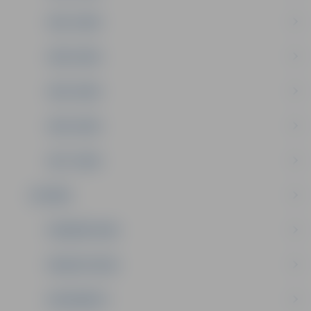
2021. GADS
2020. GADS
2019. GADS
2018. GADS
2017. GADS
IESTĀDE
FINANSĒJUMS
PAKALPOJUMI
DOKUMENTI