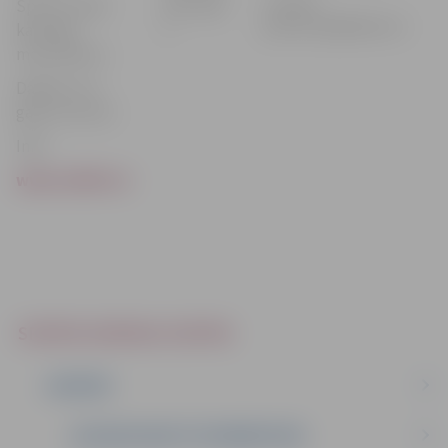
E-pasts:
Sporta veids:
Aku ceļā
janis.kukis@inbox.lv
kartings,
1
motorsports
Dalība: no 4
gadu vecuma
Info:
www.rullitis.lv
SPORTA SERVISA CENTRS
JAUNUMI
JELGAVAS NAKTS PUSMARATONS