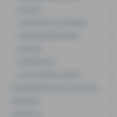
PĒC SVILPES
JELGAVAS VIEGLATLĒTIKAS REKORDI
JELGAVAS PELDĒŠANAS REKORDI
SLAVAS ZĀLE
OLIMPISKĀS SPĒLES
LATVIJAS JAUNATNES OLIMPIĀDE
SPORTOŠANAS IESPĒJAS (PĒC SPORTA VEIDA)
SPORTA BĀZES
SPORTA SKOLAS