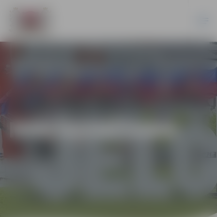
MAKŠĶERĒŠANA