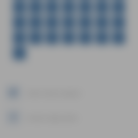
10
11
12
13
14
15
16
17
18
19
20
21
22
23
24
25
26
27
28
29
30
31
Twitter: Tweets by JelgavaLV
Facebook: Jelgavas pilsēta