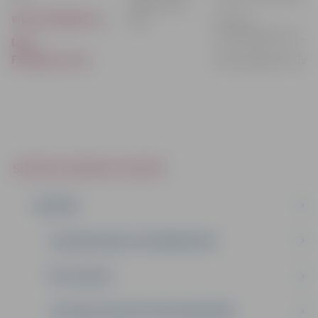
Mātera ielā
www.olimpiks.lv
,
E-pasts:
44A
v.lepins@inbox.lv,
lapa
Facebook.com
olimpiks@inbox.lv
SPORTA SERVISA CENTRS
JAUNUMI
JELGAVAS NAKTS PUSMARATONS
PĒC SVILPES
JELGAVAS VIEGLATLĒTIKAS REKORDI