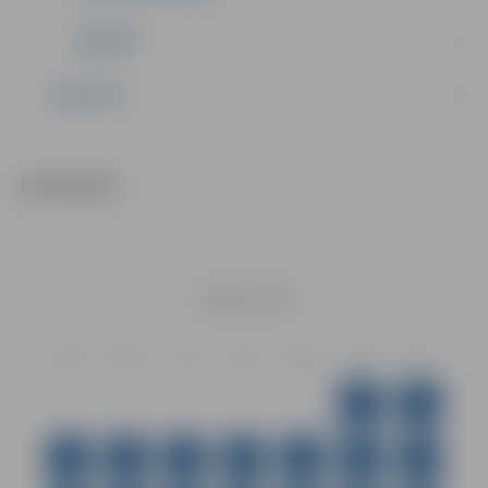
ĪPAŠUMI
KONTAKTI
Kalendārs
Augusts
2026
Pr
Ot
Tr
Ct
Pk
Ss
Sv
1
2
3
4
5
6
7
8
9