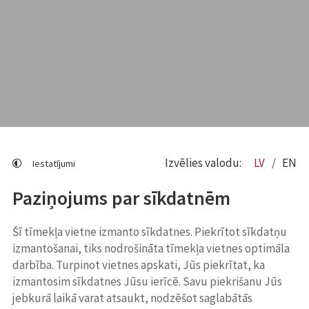
Izvēlies valodu:
LV
EN
Iestatījumi
Paziņojums par sīkdatnēm
Šī tīmekļa vietne izmanto sīkdatnes. Piekrītot sīkdatņu
izmantošanai, tiks nodrošināta tīmekļa vietnes optimāla
darbība. Turpinot vietnes apskati, Jūs piekrītat, ka
izmantosim sīkdatnes Jūsu ierīcē. Savu piekrišanu Jūs
jebkurā laikā varat atsaukt, nodzēšot saglabātās