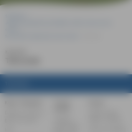
Sākumlapa
Jelgavas valstspilsētas pašvaldības iestāde “Sporta servisa
centrs”
Sportošanas iespējas (pēc sporta veida)
Tekvondo
Klausīties
Tekvondo
TEKVONDO
Klubs “Olimpiks”
Treniņi
Saziņa:
notiek:
Dalība: no 5 līdz 15
Vitālijs Lepins-
gadu vecumam
Jelgavas
Žagars, vadītājs
sporta hallē
Info:
Tālrunis: 26130831