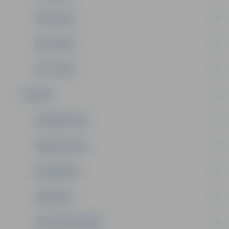
2019. GADS
2018. GADS
2017. GADS
IESTĀDE
FINANSĒJUMS
PAKALPOJUMI
DOKUMENTI
VAKANCES
SPORTA MEDICĪNA