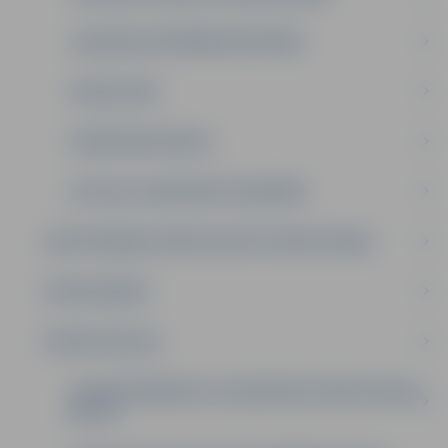
JELGAVAS PELDĒŠANAS REKORDI
SLAVAS ZĀLE
OLIMPISKĀS SPĒLES
LATVIJAS JAUNATNES OLIMPIĀDE
SPORTOŠANAS IESPĒJAS (PĒC SPORTA VEIDA)
SPORTA BĀZES
SPORTA SKOLAS
JELGAVAS BĒRNU UN JAUNATNES SPORTA SKOLA
(BJSS)