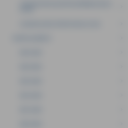
JELGAVAS SPECIALIZĒTĀ PELDĒŠANAS SKOLA
(JSPS)
JELGAVAS LEDUS SPORTA SKOLA (JLSS)
SPORTA LAUREĀTS
2025. GADS
2024. GADS
2023. GADS
2022. GADS
2021. GADS
2020. GADS