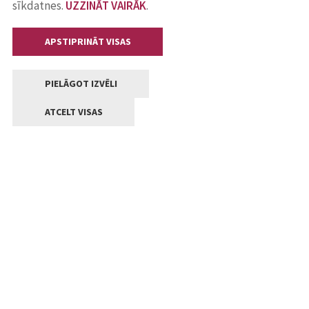
sīkdatnes.
UZZINĀT VAIRĀK
.
APSTIPRINĀT VISAS
PIELĀGOT IZVĒLI
ATCELT VISAS
Kontakti
Jelgavas valstpilsētas pašvaldība
Lielā iela 11, Jelgava, LV-3001