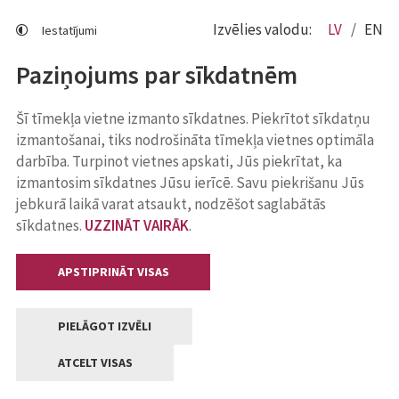
Izvēlies valodu:
LV
EN
Iestatījumi
Paziņojums par sīkdatnēm
Šī tīmekļa vietne izmanto sīkdatnes. Piekrītot sīkdatņu
izmantošanai, tiks nodrošināta tīmekļa vietnes optimāla
darbība. Turpinot vietnes apskati, Jūs piekrītat, ka
izmantosim sīkdatnes Jūsu ierīcē. Savu piekrišanu Jūs
jebkurā laikā varat atsaukt, nodzēšot saglabātās
sīkdatnes.
UZZINĀT VAIRĀK
.
APSTIPRINĀT VISAS
PIELĀGOT IZVĒLI
ATCELT VISAS