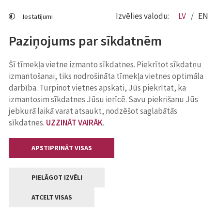
Izvēlies valodu:
LV
EN
Iestatījumi
Paziņojums par sīkdatnēm
Šī tīmekļa vietne izmanto sīkdatnes. Piekrītot sīkdatņu
izmantošanai, tiks nodrošināta tīmekļa vietnes optimāla
darbība. Turpinot vietnes apskati, Jūs piekrītat, ka
izmantosim sīkdatnes Jūsu ierīcē. Savu piekrišanu Jūs
jebkurā laikā varat atsaukt, nodzēšot saglabātās
sīkdatnes.
UZZINĀT VAIRĀK
.
APSTIPRINĀT VISAS
PIELĀGOT IZVĒLI
ATCELT VISAS