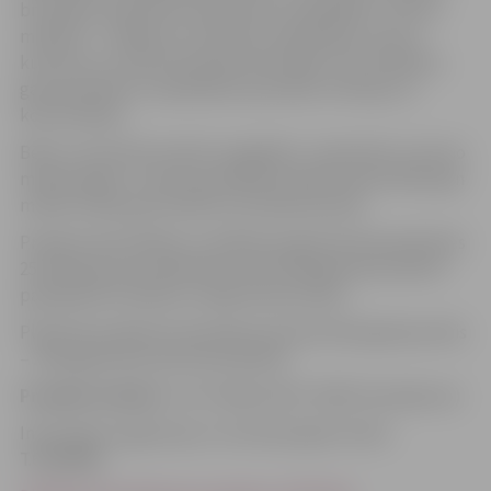
brīvlaikos iesaistīties saskarsmes nodarbībās, “Dzīves
mācības” , mākslas un interešu nodarbībās, sporta,
kultūras un citās brīvā laika aktivitātēs. Gan vecākiem,
gan jauniešiem ir piedāvātas speciālistu lekcijas un
konsultācijas.
Bērni un jaunieši atraktīvi sagaidīja 1. septembri un jauno
mācību gadu, turpina apmeklēt projekta aktivitātes gan
mācību laikā, gan skolēnu brīvlaika periodā.
Projekta aktivitātēm un dalībai programmā iesaistījušies
25 mērķa grupas dalībnieki, līdz 2013.gada decembrim
pakalpojumu plānots sniegt 50 personām.
Plānotais projekta īstenošanas periods:2012.gada janvāris
– 2013.gada decembris(24 mēneši)
Projekta budžets:
LVL 87 848,12(ESF 100% finansējums)
Informāciju sagatavoja un ievietoja Agita Vimba
T.63048908