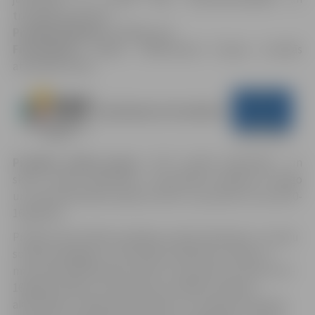
trūcīgām ģimenēm.
Projekta Budžets:
87 848,12 LVL
Finansējuma avots:
100%finansē Eiropas Sociālās
attīstības fonds.
Projekta mērķa grupa:
JSLP sociālo darbinieku un
skolu sociālo darbinieku uzraudzībā nonākušo trūcīgo
un maznodrošināto ģimeņu bērni un jaunieši vecumā 10-
16 gadiem.
Projekta aktivitātēs piedalās sociālo darbinieku un skolu
sociālo pedagogu uzraudzībā nonākušie trūcīgo un
maznodrošināto ģimeņu bērni un jaunieši vecumā no 10-
16 gadiem Bērni un jaunieši savu dalību projekta
aktivitātēs uzsāka aprīļa mēnesī un turpina arī skolēnu