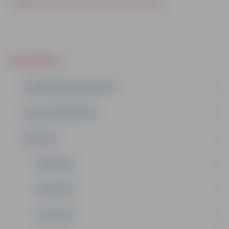
Plašāka informācija par projektu (279.5 Kb)
DOKUMENTI
PLĀNOŠANAS DOKUMENTI
PUBLISKIE PĀRSKATI
PROJEKTI
2026. GADS
2025. GADS
2024. GADS