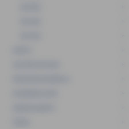
2014.GADS
2013.GADS
2012.GADS
BUDŽETS
SAISTOŠIE NOTEIKUMI
BŪVNIECĪBAS INFORMĀCIJA
DELEĢĒŠANAS LĪGUMI
DARBA REGLAMENTS
ĪPAŠUMI