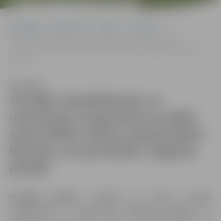
JAUNIEŠIEM
JELGAVAS PILSĒTĀ
Sākumlapa
Dokumenti
Projekti
2013.gads
Sociālās rehabilitācijas un motivācijas programma sociālās
atstumtības riskam pakļautajiem bērniem un jauniešiem Jelgavas
pilsētā
Klausīties
Sociālās rehabilitācijas un
motivācijas programma sociālās
atstumtības riskam pakļautajiem
bērniem un jauniešiem Jelgavas
pilsētā
Projekta mērķis:
izstrādāt un ieviest sociālās
rehabilitācijas un motivācijas programmu bērniem un
jauniešiem no sociālā riska, maznodrošinātām un