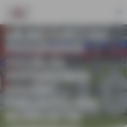
SOCIĀLĀS
REHABILITĀCIJAS
UN MOTIVĀCIJAS
PROGRAMMA
SOCIĀLĀS
ATSTUMTĪBAS
RISKAM
PAKĻAUTAJIEM
BĒRNIEM UN