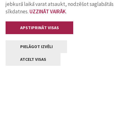
jebkurā laikā varat atsaukt, nodzēšot saglabātās
sīkdatnes.
UZZINĀT VAIRĀK
.
APSTIPRINĀT VISAS
PIELĀGOT IZVĒLI
ATCELT VISAS
Kontakti
Jelgavas valstpilsētas pašvaldība