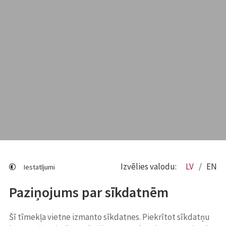
Izvēlies valodu:
LV
EN
Iestatījumi
Paziņojums par sīkdatnēm
Šī tīmekļa vietne izmanto sīkdatnes. Piekrītot sīkdatņu