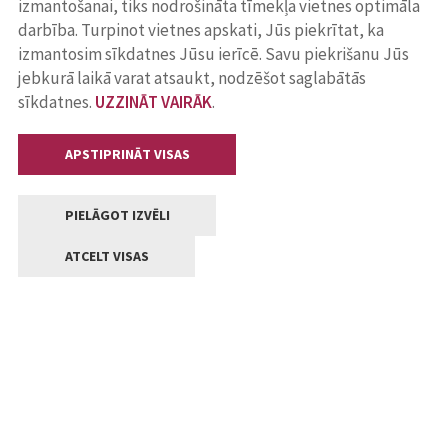
izmantošanai, tiks nodrošināta tīmekļa vietnes optimāla
darbība. Turpinot vietnes apskati, Jūs piekrītat, ka
izmantosim sīkdatnes Jūsu ierīcē. Savu piekrišanu Jūs
jebkurā laikā varat atsaukt, nodzēšot saglabātās
sīkdatnes.
UZZINĀT VAIRĀK
.
APSTIPRINĀT VISAS
PIELĀGOT IZVĒLI
ATCELT VISAS
Kontakti