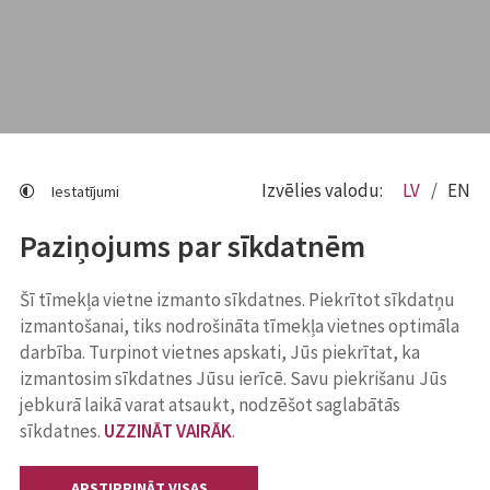
Izvēlies valodu:
LV
EN
Iestatījumi
Paziņojums par sīkdatnēm
Šī tīmekļa vietne izmanto sīkdatnes. Piekrītot sīkdatņu
izmantošanai, tiks nodrošināta tīmekļa vietnes optimāla
darbība. Turpinot vietnes apskati, Jūs piekrītat, ka
izmantosim sīkdatnes Jūsu ierīcē. Savu piekrišanu Jūs
jebkurā laikā varat atsaukt, nodzēšot saglabātās
sīkdatnes.
UZZINĀT VAIRĀK
.
APSTIPRINĀT VISAS