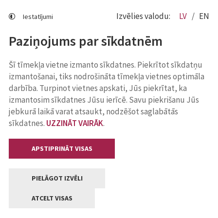
Izvēlies valodu:
LV
EN
Iestatījumi
Paziņojums par sīkdatnēm
Šī tīmekļa vietne izmanto sīkdatnes. Piekrītot sīkdatņu
izmantošanai, tiks nodrošināta tīmekļa vietnes optimāla
darbība. Turpinot vietnes apskati, Jūs piekrītat, ka
izmantosim sīkdatnes Jūsu ierīcē. Savu piekrišanu Jūs
jebkurā laikā varat atsaukt, nodzēšot saglabātās
sīkdatnes.
UZZINĀT VAIRĀK
.
APSTIPRINĀT VISAS
PIELĀGOT IZVĒLI
ATCELT VISAS