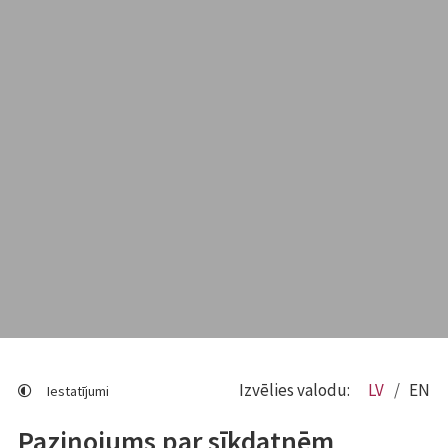
Izvēlies valodu:
LV
EN
Iestatījumi
Paziņojums par sīkdatnēm