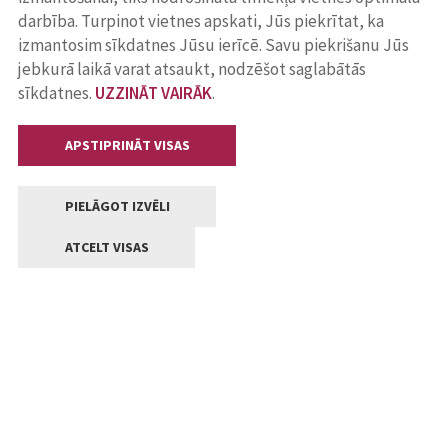
darbība. Turpinot vietnes apskati, Jūs piekrītat, ka
izmantosim sīkdatnes Jūsu ierīcē. Savu piekrišanu Jūs
jebkurā laikā varat atsaukt, nodzēšot saglabātās
sīkdatnes.
UZZINĀT VAIRĀK
.
APSTIPRINĀT VISAS
PIELĀGOT IZVĒLI
ATCELT VISAS
Kontakti