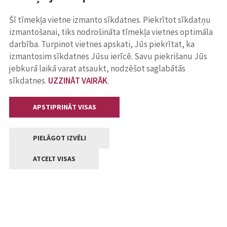
Šī tīmekļa vietne izmanto sīkdatnes. Piekrītot sīkdatņu
izmantošanai, tiks nodrošināta tīmekļa vietnes optimāla
darbība. Turpinot vietnes apskati, Jūs piekrītat, ka
izmantosim sīkdatnes Jūsu ierīcē. Savu piekrišanu Jūs
jebkurā laikā varat atsaukt, nodzēšot saglabātās
sīkdatnes.
UZZINĀT VAIRĀK
.
APSTIPRINĀT VISAS
PIELĀGOT IZVĒLI
ATCELT VISAS