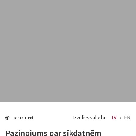
Izvēlies valodu:
LV
EN
Iestatījumi
Paziņojums par sīkdatnēm