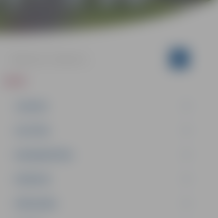
ZIŅAS
JAUNUMI
IZGLĪTĪBA
NODARBINĀTĪBA
PASĀKUMI
PAŠVALDĪBA