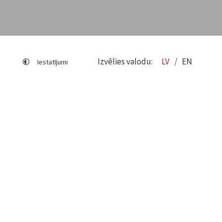
Izvēlies valodu:
LV
EN
Iestatījumi
Lapas karte