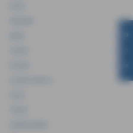
PILSĒTA
SABIEDRĪBA
ĢIMENE
JAUNIEŠI
SATIKSME
SOCIĀLAIS ATBALSTS
SPORTS
TŪRISMS
UZŅĒMĒJDARBĪBA