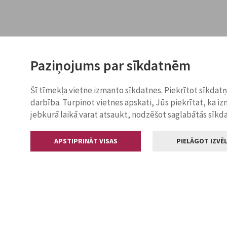
Paziņojums par sīkdatnēm
Šī tīmekļa vietne izmanto sīkdatnes. Piekrītot sīkdat
darbība. Turpinot vietnes apskati, Jūs piekrītat, ka i
jebkurā laikā varat atsaukt, nodzēšot saglabātās sīkd
APSTIPRINĀT VISAS
PIELĀGOT IZVĒL
Kontakti