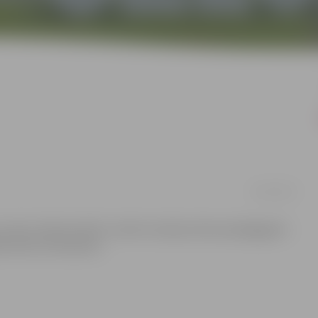
20/10/2014
entrā, Svētes ielā 33, notiks Inovāciju diena pedagogiem
ies līdz 24. oktobrim.