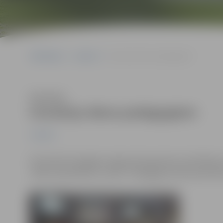
Sākumlapa
Jaunumi
Inovāciju diena pedagogiem
Klausīties
Inovāciju diena pedagogiem
Jaunumi
28. oktobrī Zemgales reģiona Kompetenču attīstības c
„Mēs savā pilsētā un valstī”. Pedagogi aicināti pieteikt