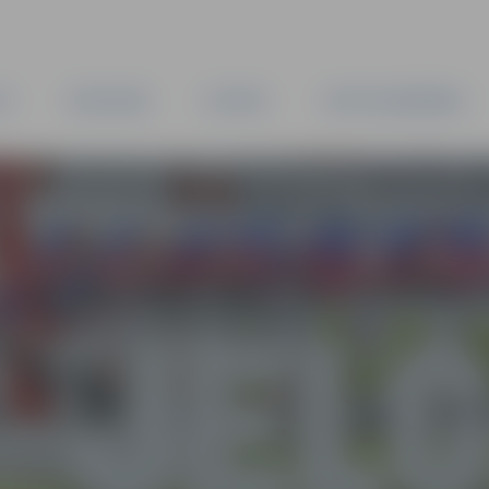
TA
PAŠVALDĪBA
IESTĀDES
KAPITĀLSABIEDRĪBAS