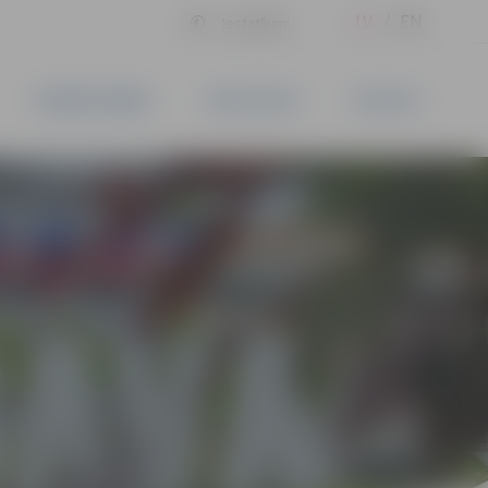
LV
EN
Iestatījumi
UZŅĒMĒJDARBĪBA
PAKALPOJUMI
KONTAKTI