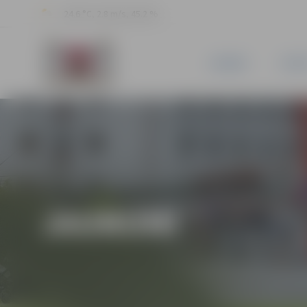
24.6 °C, 2.8 m/s, 45.2 %
JAUNUMI
PILSĒ
JAUNUMI