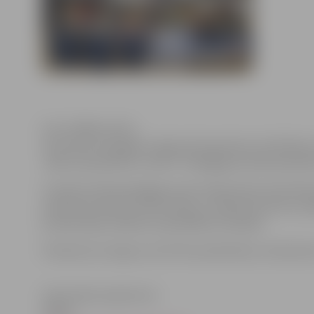
Foto: ZRKAC arhīvs
28. oktobrī Zemgales reģiona Kompetenču attīstības c
„Mēs savā pilsētā un valstī”. Pedagogi aicināti pieteikt
Inovāciju dienā pedagogi varēs noklausīties Semiotika
profesores Dainas Teters lekciju „Pilsēta kā zīme un
profesionāļu vadītām nodarbībām/ lekcijām.
Pieteikumus lūgums sūtīt līdz piektdienai, 24.oktobr
Informācija sagatavota
ZRKAC