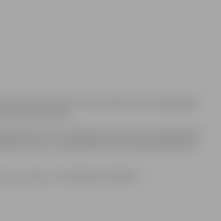
entrā, Svētes ielā 33, notiks Inovāciju diena pedagogiem
ies līdz 24. oktobrim.
s pētījumu centra vadītājas, Latvijas Kultūras akadēmijas
 pilsētas zīmes” un apmeklēt divas no sešām dažādu jomu
im, pa e-pastu:
, tālr. 63012153, 26195773.