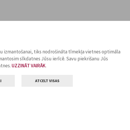
ņu izmantošanai, tiks nodrošināta tīmekļa vietnes optimāla
zmantosim sīkdatnes Jūsu ierīcē. Savu piekrišanu Jūs
atnes.
UZZINĀT VAIRĀK
.
I
ATCELT VISAS
Klientu apkalpošana