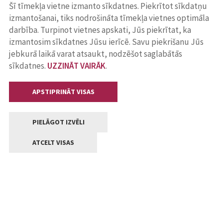
Šī tīmekļa vietne izmanto sīkdatnes. Piekrītot sīkdatņu
izmantošanai, tiks nodrošināta tīmekļa vietnes optimāla
darbība. Turpinot vietnes apskati, Jūs piekrītat, ka
izmantosim sīkdatnes Jūsu ierīcē. Savu piekrišanu Jūs
jebkurā laikā varat atsaukt, nodzēšot saglabātās
sīkdatnes.
UZZINĀT VAIRĀK
.
APSTIPRINĀT VISAS
PIELĀGOT IZVĒLI
ATCELT VISAS