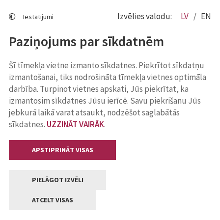
Izvēlies valodu:
LV
EN
Iestatījumi
Paziņojums par sīkdatnēm
Šī tīmekļa vietne izmanto sīkdatnes. Piekrītot sīkdatņu
izmantošanai, tiks nodrošināta tīmekļa vietnes optimāla
darbība. Turpinot vietnes apskati, Jūs piekrītat, ka
izmantosim sīkdatnes Jūsu ierīcē. Savu piekrišanu Jūs
jebkurā laikā varat atsaukt, nodzēšot saglabātās
sīkdatnes.
UZZINĀT VAIRĀK
.
APSTIPRINĀT VISAS
PIELĀGOT IZVĒLI
ATCELT VISAS