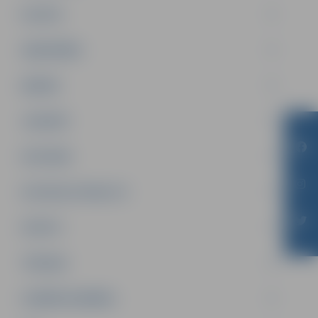
PILSĒTA
SABIEDRĪBA
ĢIMENE
JAUNIEŠI
SATIKSME
SOCIĀLAIS ATBALSTS
SPORTS
TŪRISMS
UZŅĒMĒJDARBĪBA