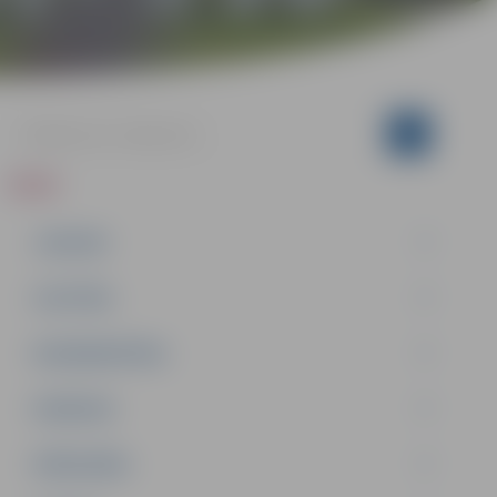
ZIŅAS
JAUNUMI
IZGLĪTĪBA
NODARBINĀTĪBA
PASĀKUMI
PAŠVALDĪBA