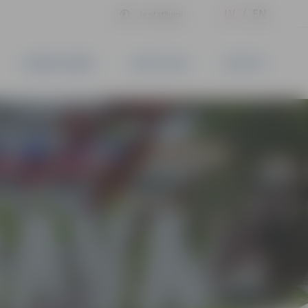
LV
EN
Iestatījumi
UZŅĒMĒJDARBĪBA
PAKALPOJUMI
KONTAKTI