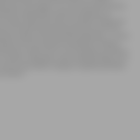
musies jau teju 30 gadus. Tas ir 24 stundu darbs septiņas
ārtībā, lai nepārsteigtu sadzīviskas nebūšanas, lai
 darbā, lai bērni justos labi, lai vecākiem mierīga sirds.
m soli priekšā. Kad valstī tikai sāk spriest par kaut ko
mpetenču pieeja, skola kā mācīšanās organizācija –, to esam
pieredzes. Pie mums pieredzes apmaiņā brauc kolēģi no
mēr bērni ir bijuši centrā, un no tā veidojam savu ikdienu,
 blakus ir bijuši gudri, radoši, atbalstoši kolēģi, kuri ar
eceres, liels atbalsts ir bijis gan no Izglītības pārvaldes,
ss izdosies!”