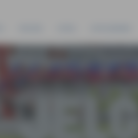
TA
PAŠVALDĪBA
IESTĀDES
KAPITĀLSABIEDRĪBAS