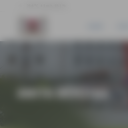
26.6 °C, 4.3 m/s, 55.1 %
JAUNUMI
PILSĒ
ANITA BĒRZIŅA