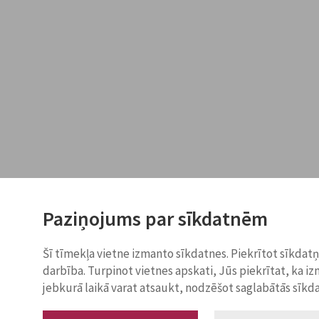
Paziņojums par sīkdatnēm
Šī tīmekļa vietne izmanto sīkdatnes. Piekrītot sīkdat
darbība. Turpinot vietnes apskati, Jūs piekrītat, ka i
jebkurā laikā varat atsaukt, nodzēšot saglabātās sīkd