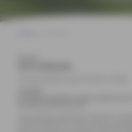
Sākumlapa
ANITA BĒRZIŅA
Klausīties
ANITA BĒRZIŅA
pirmsskolas izglītības iestādes “Kamolītis” vadītāja:
GODA ZĪME
par ilggadēju ieguldījumu Jelgavas pilsētas pirmss
metodisko materiālu izstrādi
“Esmu pateicīga un gandarīta, ka mans darbs ir novērt
“Kamolīti”. Daudzi jautā – kāpēc? Uzskatu, ka ir jāstrādā
gan tiec laikam līdzi, un, ja ir izvēle, tā ir jāizmanto. 