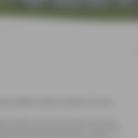
kolas izglītības sistēmas attīstībā un inovatīvu
ēts tik augstu. Jā, šovasar esmu nolēmusi atstāt savu
 tik ilgi, kamēr gan jūties labi kā fiziski, tā emocionāli,
Izglītības iestādes, kurā mācās 233 bērni un strādā 51