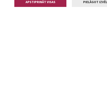
APSTIPRINĀT VISAS
PIELĀGOT IZVĒL
Kontakti
Jelgavas valstp
Lielā iela 11
+371 630055
pasts@jelga
2002-2026 jelgava.lv