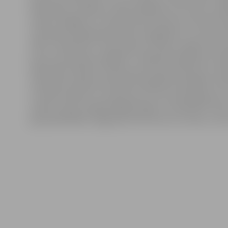
darbinieks, vadīšana ir liela atbildība, kuru esmu uzņē
dienas nedēļā, jo tu nepārtraukti domā, lai viss būtu k
nevienam darbiniekam nekas neatgadītos un visi ierastos
Mūsu “Kamolītim” raksturīgi, ka neviļus sanāk tā, ka esa
jaunu pirmsskolas izglītībā – iekļaujoša izglītība, ko
kādu laiku darījuši, vadoties pēc savas izpratnes un 
daudzām Latvijas pirmsskolas izglītības iestādēm. Vien
izvirzām mērķus un uzdevumus. Esmu pateicīga par to, ka
prieku īsteno vispārdrošākās idejas. Lai realizētu mūsu i
gan pašvaldības. Vajag tikai ticēt tam, ko tu dari, un vi