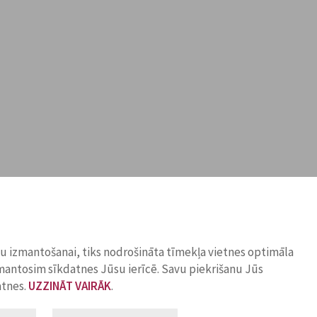
ņu izmantošanai, tiks nodrošināta tīmekļa vietnes optimāla
zmantosim sīkdatnes Jūsu ierīcē. Savu piekrišanu Jūs
atnes.
UZZINĀT VAIRĀK
.