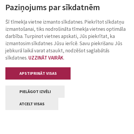
Paziņojums par sīkdatnēm
Šī tīmekļa vietne izmanto sīkdatnes. Piekrītot sīkdatņu
izmantošanai, tiks nodrošināta tīmekļa vietnes optimāla
darbība. Turpinot vietnes apskati, Jūs piekrītat, ka
izmantosim sīkdatnes Jūsu ierīcē. Savu piekrišanu Jūs
jebkurā laikā varat atsaukt, nodzēšot saglabātās
sīkdatnes.
UZZINĀT VAIRĀK
.
APSTIPRINĀT VISAS
PIELĀGOT IZVĒLI
ATCELT VISAS