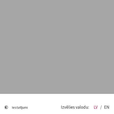
Izvēlies valodu:
LV
EN
Iestatījumi