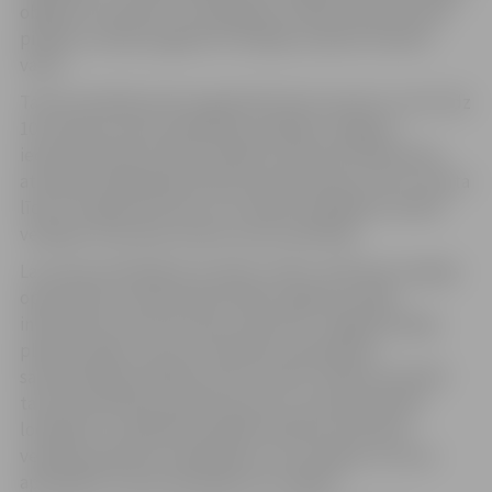
objektīvi novērtēt un atspoguļot sociālo stāvokli katrā
pilsētā, novadā, pagastā un iespēju analizēt stāvokli
valstī.
Tautas skaitīšana tiks organizēta divos posmos: no 01. līdz
10. martam tautas skaitīšanas veidlapu Jelgavas
iedzīvotāji tiek aicināti aizpildīt internetā. Anketa būs
atrodama mājaslapā www.tautasskaitisana.lv. No 17.marta
līdz 31.maijam pie tiem, kuri nebūs aizpildījuši minēto
veidlapu internetā, dosies tautas skaitītāji.
Lai tautas skaitītāji savu darbu varētu veikt pēc iespējas
operatīvāk, aicinām iedzīvotājus sagatavot šādu
informāciju: personas kodu, pases Nr., mājokļa kopējo
platību, gadu, kurā uzcelta ēka, pamatdarba
saimnieciskās darbības veidu (nozari). Vēlams aizpildīt
tautas skaitīšanas anketas par sevi, saviem ģimenes
locekļiem un palīdzēt aizpildīt anketas internetā
vecākas paaudzes radiniekiem, kuri nevēlas, lai viņus
apmeklētu tautas skaitītājs viņu mājoklī.