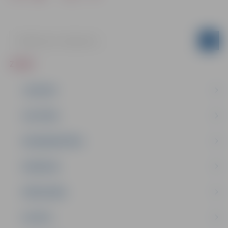
ZIŅAS
JAUNUMI
IZGLĪTĪBA
NODARBINĀTĪBA
PASĀKUMI
PAŠVALDĪBA
PILSĒTA