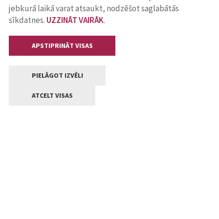
jebkurā laikā varat atsaukt, nodzēšot saglabātās
sīkdatnes.
UZZINĀT VAIRĀK
.
APSTIPRINĀT VISAS
PIELĀGOT IZVĒLI
ATCELT VISAS
Kontakti
Jelgavas valstpilsētas pašvaldība