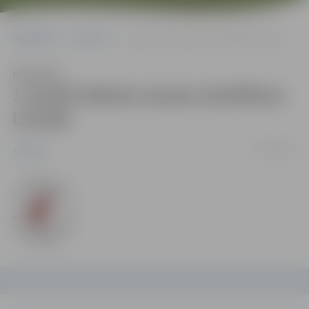
Sākumlapa
Jaunumi
1.martā sāksies tautas skaitīšana Latvijā
Klausīties
1.martā sāksies tautas skaitīšana
Latvijā
25/01/2011
Jaunumi