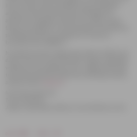
līdz 10. martam nebūs aizpildījuši tautas skaitīšanas
anketas internetā. Katram tautas skaitītājam būs
apliecība ar fotogrāfiju. Palūdziet to uzrādīt, ja rodas
šaubas, ka atnācējs nav tautas skaitītājs! Informāciju par
skaitītāja identitāti var noskaidrot arī zvanot pa
bezmaksas tālruni 80000777.
No šī gada 10. janvāra Jelgavā, Pasta ielā 47, 219.kab. savu
darbu uzsācis arī Tautas skaitīšanas Jelgavas reģionālais
vadīšanas un koordinēšanas centrs. Jelgavas iedzīvotāji
tiek aicināti pieteikties darbā tautas skaitītāju amatam,
aizpildot anketu
www.cv.lv
.
Informācija sagatavota:
Tautas skaitīšanas
Jelgavas reģionālajā vadīšanas un koordinēšanas centrā
Drukāt
Dalīties