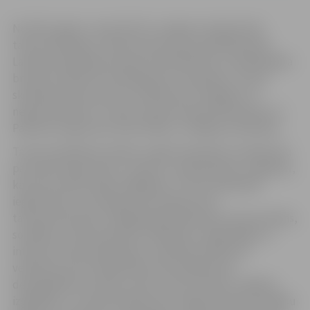
No 2011. gada 1. marta līdz 31. maijam Latvijā notiks
tautas skaitīšana. Tā būs pirmā tautas skaitīšana pēc
Latvijas iestāšanās Eiropas Savienībā (ES) un darbaspēka
brīvas kustības ES ierobežojumu atcelšanas. Tautas
skaitīšana tiek veikta ne retāk kā reizi 10 gados un
nepieciešamību to veikt nosaka Eiropas Parlamenta un
Padomes regula par iedzīvotāju un mājokļu skaitīšanu.
Tautas skaitīšanas mērķis ir iegūt detalizētu priekšstatu
par iedzīvotāju skaitu, sastāvu, nodarbošanos, migrāciju,
kā arī par iedzīvotāju mājokļiem. Tautas skaitīšanā
iegūtie dati ir nozīmīgs informācijas avots
tautsaimniecības stratēģiskajai plānošanai, ekonomiskās,
sociālās un vides politikas veidošanai, reģionālajai un
infrastruktūras plānošanai, zinātnisko pētījumu
veikšanai, kā arī sabiedrības informēšanai par
demogrāfisko situāciju valstī, dzīves līmeņa, mājokļu,
izglītības un citiem jautājumiem. Iegūtie dati dos iespēju