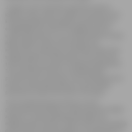
Jautājumi tautas skaitīšanas anketā būs saistīti ar
izglītību, darbu, valodu un mājokli. Tiks jautāts arī par
konkrētajā mājoklī dzīvojošajām citām personām un
emigrējušajām personām. Par emigrējušu personu
uzskata tādu personu, kura ir prombūtnē ārpus Latvijas
ilgāk nekā gadu. Netiks uzdoti jautājumi par
ienākumiem, uzkrājumiem vai veselības stāvokli. Visas
sniegtās atbildes ir konfidenciālas un tiks izmantotas
tikai statistisku datu ieguvei. Konfidencialitāti garantē
Tautas skaitīšanas likums un izstrādātās īpašās
procedūras datu aizsardzībai. Tautas skaitīšanas likums
nosaka, ka iedzīvotāju pienākums ir pēc skaitītāju
pieprasījuma sniegt viņiem patiesu informāciju.
Tautas skaitīšanas likums paredz arī, ka CSP
pilnvarotajiem skaitītājiem, uzrādot pārvaldes izsniegtu
apliecību, ir tiesības apmeklēt iedzīvotājus viņu
mājokļos laikā no pulksten 7.00 līdz 21.00. Tautas skaitītāji
dosies tikai pie tiem iedzīvotājiem, kuri laika posmā no 1.