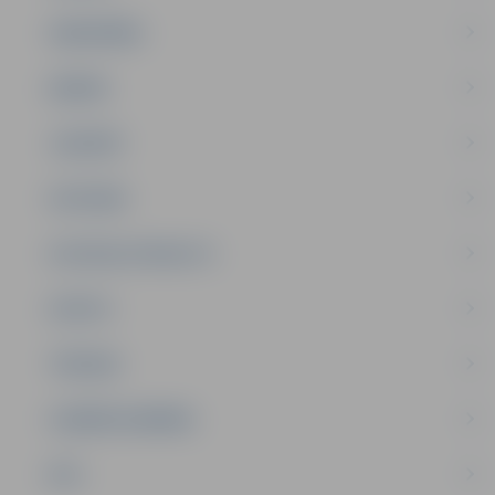
SABIEDRĪBA
ĢIMENE
JAUNIEŠI
SATIKSME
SOCIĀLAIS ATBALSTS
SPORTS
TŪRISMS
UZŅĒMĒJDARBĪBA
NVO