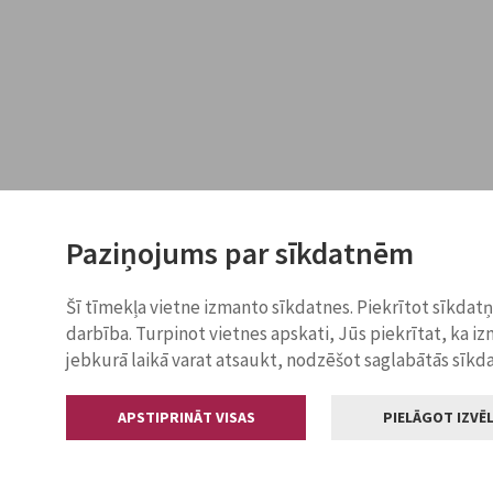
Paziņojums par sīkdatnēm
Šī tīmekļa vietne izmanto sīkdatnes. Piekrītot sīkdat
darbība. Turpinot vietnes apskati, Jūs piekrītat, ka i
jebkurā laikā varat atsaukt, nodzēšot saglabātās sīkd
APSTIPRINĀT VISAS
PIELĀGOT IZVĒL