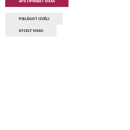
APSTIPRINĀT VISAS
PIELĀGOT IZVĒLI
ATCELT VISAS
Kontakti
Jelgavas valstpilsētas pašvaldība
Lielā iela 11, Jelgava, LV-3001
+371 63005522
pasts@jelgava.lv