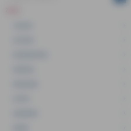
ZIŅAS
JAUNUMI
IZGLĪTĪBA
NODARBINĀTĪBA
PASĀKUMI
PAŠVALDĪBA
PILSĒTA
SABIEDRĪBA
ĢIMENE