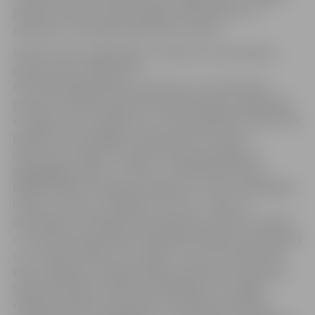
paneļus, dosies uz darbu kājām, stādīs dārzus un
pieprasīs, lai vietējie politiķi dara to pašu!
Kā mēs (mūsu organizācija, uzņēmums, domubiedru
grupa) varam iesaistīties?
Arī Latvijā organizācijas, uzņēmumi un domubiedru
grupas ir aicinātas iesaistīties šajā kampaņā, organizējot
un rīkojot savus pasākumus, kuros praktiskos veidos tiek
parādīts, kā ir iespējams samazināt CO2 izmešu
daudzumu ikdienā un izdarīt videi draudzīgas un
ilgtspējīgas izvēles. „10.10.10 – VISPASAULES ZAĻO
DARBU DIENA” kampaņas pasākumi var būt visdažādākā
lieluma, rakstura, mēroga un formas – sākot no
diskusijām un lekcijām par kampaņas tematiku, beidzot
ar visa biroja apņemšanos šajā dienā nelietot automašīnas
un uz darbu nokļūt citos veidos. Tie var būt flashmobi,
koku stādīšana, atlaides kādai konkrētai preču grupai,
īpašas 10.oktobra maltītes piedāvājums no vietējo
ražotāju pārtikas produktiem, seminārs jauniešiem,