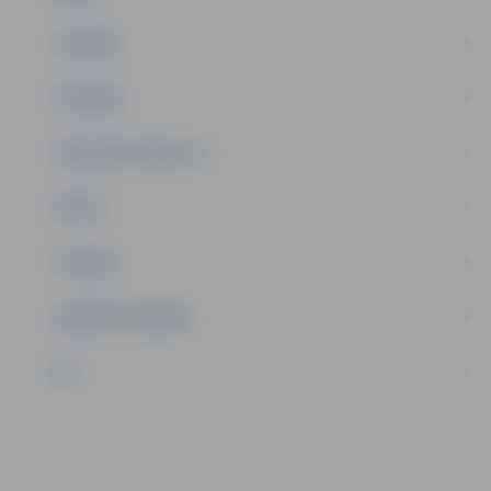
JAUNIEŠI
SATIKSME
SOCIĀLAIS ATBALSTS
SPORTS
TŪRISMS
UZŅĒMĒJDARBĪBA
NVO