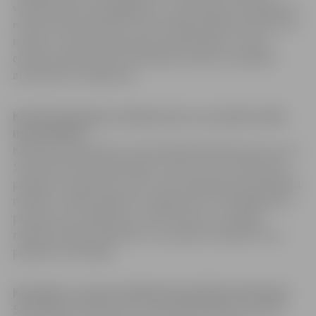
velobrauciens vai pārgājiens utt. Galvenais, ka pasākums
notiek tieši 10.oktobrī un kaut kādā veidā komunicē CO2
izmešu un klimata pārmaiņu problemātiku, aicinot
cilvēkus pārdomāt savas ikdienas izvēles un parādot
alternatīvus risinājumus.
Kas rīko kampaņu Latvijā un kur var uzzināt vairāk
informācijas?
Kampaņu Latvijā rīko un koordinē biedrība homo ecos: ar
Sorosa fonda Latvijā atbalstu. homo ecos: koordinē visu
pasākumu saskaņotu norisi, kā arī kampaņas izskanēšanu
medijos. Lokālo pasākumu organizatori ir atbildīgi katrs
pats par savu pasākumu, taču homo ecos: iespēju
robežās ir gatavi palīdzēt un ar padomu atbalstīt visu
pasākumu rīkotājus.
Kas jādara, ja esam nolēmuši iesaistīties kampaņā?
Sazinieties ar homo ecos:, lai kopā izdomātu, ko un kā