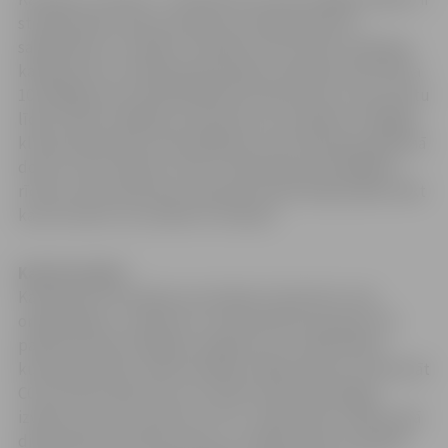
starptautiska vides kampaņa ar mērķi piesaistīt
sabiedrības un mediju uzmanību CO2 izmešu radītajam
kaitējumam un klimata pārmaiņām. Kampaņa tiek rīkota
10 nedēļas pirms ANO Meksikas konferences, kurās valstu
līderi vēlreiz mēģinās vienoties par turpmāko stratēģiju
klimata pārmaiņu samazināšanai
, taču kampaņas galvenā
doma ir nevis vēlreiz runāt un diskutēt par iespējamo
rīcību, bet aicināt katru pasaules iedzīvotāju pašam sākt
kaut ko darīt, lai uzlabotu situāciju!
Kad tā notiks?
Kampaņas kulminācija norisināsies 10.oktobrī, kad
organizācijas, uzņēmumi un domubiedru grupas visā
pasaulē īstenos dažādus pasākumus un aktivitātes,
kurās praktiskos veidos parādīs, kādā veidā var samazināt
CO2 izmešu daudzumu un izdarīt videi draudzīgas
izvēles, aicinot to darīt arī citus. Tūkstošiem cilvēku šajā
dienā dosies velobraucienos, uzstādīs saules enerģijas