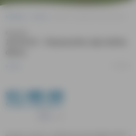
Sākumlapa
Jaunumi
10/10/10 – Vispasaules zaļo darbu dienu
Klausīties
10/10/10 – Vispasaules zaļo darbu
dienu
19/08/2010
Jaunumi
Kampaņa „10.10.10 – VISPASAULES ZAĻO DARBU DIENA” ir