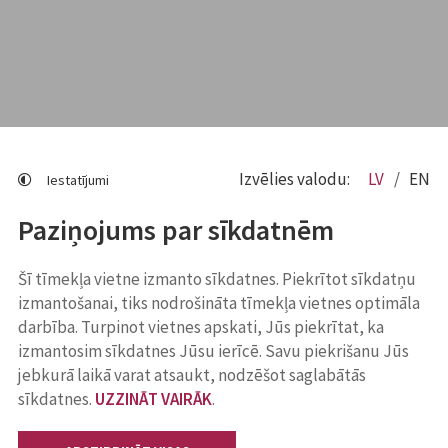
Izvēlies valodu:
LV
EN
Iestatījumi
Paziņojums par sīkdatnēm
Šī tīmekļa vietne izmanto sīkdatnes. Piekrītot sīkdatņu
izmantošanai, tiks nodrošināta tīmekļa vietnes optimāla
darbība. Turpinot vietnes apskati, Jūs piekrītat, ka
izmantosim sīkdatnes Jūsu ierīcē. Savu piekrišanu Jūs
jebkurā laikā varat atsaukt, nodzēšot saglabātās
sīkdatnes.
UZZINĀT VAIRĀK
.