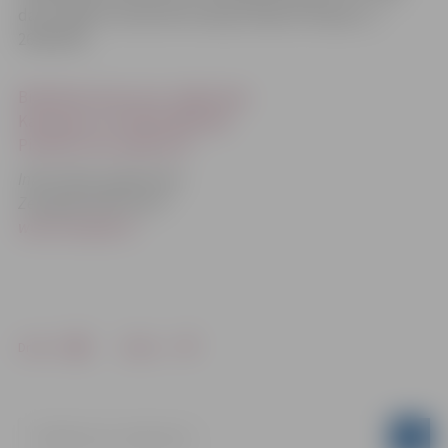
darīt tālāk! Kontaktinformācija: Madara Peipiņa (, t.
26326333).
Biedrības homo ecos: mājas lapa
Kampaņas centrālā mājaslapa
Pieteikt savu pasākumu
Informāciju sagatavoja:
Zemgales NVO Centrs
www.zemgalei.lv
Drukāt
Dalīties