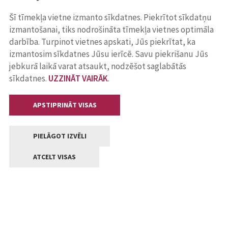
Šī tīmekļa vietne izmanto sīkdatnes. Piekrītot sīkdatņu
izmantošanai, tiks nodrošināta tīmekļa vietnes optimāla
darbība. Turpinot vietnes apskati, Jūs piekrītat, ka
izmantosim sīkdatnes Jūsu ierīcē. Savu piekrišanu Jūs
jebkurā laikā varat atsaukt, nodzēšot saglabātās
sīkdatnes.
UZZINĀT VAIRĀK
.
APSTIPRINĀT VISAS
PIELĀGOT IZVĒLI
ATCELT VISAS