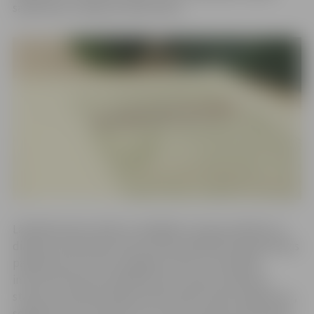
sabiedrisko mediju portālā LSM.lv.
Lāčplēša dienā cilvēki no dažādām Latvijas pilsētām un
diasporas kopienām tiek aicināti piedalīties šajā lasīšanas
pasākumā, kuru būs iespējams vērot arī tiešraidē
internetā. Katrā no pilsētām tiks izvietota lasīšanas
stacija, kurā iedzīvotāji aicināti nolasīt eposa fragmentu,
secīgi vienam nomainot otru, līdz viss eposs tiek izlasīts.