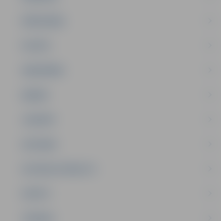
PAŠVALDĪBA
PILSĒTA
SABIEDRĪBA
ĢIMENE
JAUNIEŠI
SATIKSME
SOCIĀLAIS ATBALSTS
SPORTS
TŪRISMS