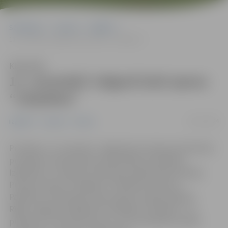
Sākumlapa
Jaunumi
Izglītība
11. novembrī Jelgavā lasīs eposu “Lāčplēsis”
Klausīties
11. novembrī Jelgavā lasīs eposu
“Lāčplēsis”
10/11/2024
Izglītība
Jaunumi
Pilsēta
Pirmdien, 11. novembrī, Jelgavā pie Latvijas pirmā Valsts
prezidenta Jāņa Čakstes pieminekļa norisināsies
Izglītības un zinātnes ministrijas organizētais Andreja
Pumpura eposa “Lāčplēsis” lasīšanas maratons.
Pasākums vienlaicīgi notiks piecās Latvijas pilsētās –
Rīgā, Jelgavā, Daugavpilī, Kuldīgā un Valmierā – no
pulksten 17 līdz aptuveni 23, un to tiešraidē translēs