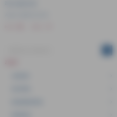
Ziņu sagatavoja
Jelgavas Izglītības pārvalde
Drukāt
Dalīties
ZIŅAS
JAUNUMI
IZGLĪTĪBA
NODARBINĀTĪBA
PASĀKUMI