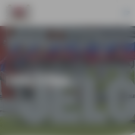
IZGLĪTĪBA