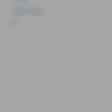
UZŅĒMĒJDARBĪBA
NVO