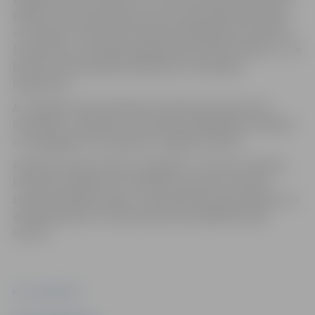
Plānots, ka kopumā eposu lasīs vairāk nekā 320 cilvēku
no Latvijas un ārvalstīm. Maratonā piedalīsies latvieši no
16 valstīm, kuri iepriekš sagatavojuši video ierakstus – šie
lasījumi tiks pārraidīti pārmaiņus ar tiešraides
lasījumiem.
Arī Jelgavas iedzīvotāji tiek aicināti pievienoties šai
iniciatīvai, un plānots, ka maratonā piedalīsies audzēkņi
un pedagogi no četrpadsmit Jelgavas skolām.
Andreja Pumpura eposs “Lāčplēsis” ir viens no latviešu
kultūras simboliem. Ar lasīšanas maratonu iecerēts
stiprināt kopības sajūtu, veicināt interesi par lasīšanu un
aicināt ģimenes un skolas pārrunāt Lāčplēša dienas
nozīmi.
Foto: publicitātes