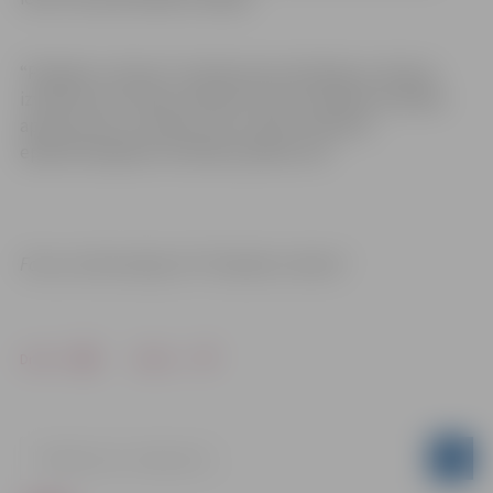
“Pasažieru vilciens” aicinām pirms došanās ar vilcienu
izvērtēt savu fizisko stāvokli, kā arī veselības drošības
apsvērumus un ievērot visus valstī noteiktos
epidemioloģiskos drošības pasākumus!
Foto un informācija: AS “Pasažieru vilciens”
Drukāt
Dalīties