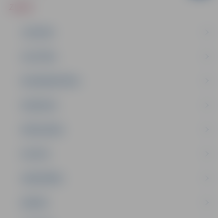
ZIŅAS
JAUNUMI
IZGLĪTĪBA
NODARBINĀTĪBA
PASĀKUMI
PAŠVALDĪBA
PILSĒTA
SABIEDRĪBA
ĢIMENE