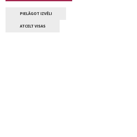
PIELĀGOT IZVĒLI
ATCELT VISAS
Kontakti
Jelgavas valstpilsētas pašvaldība
Lielā iela 11, Jelgava, LV-3001
+371 63005522
pasts@jelgava.lv