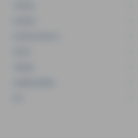
JAUNIEŠI
SATIKSME
SOCIĀLAIS ATBALSTS
SPORTS
TŪRISMS
UZŅĒMĒJDARBĪBA
NVO