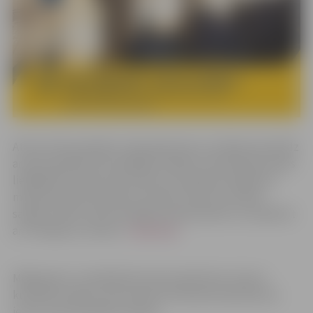
Atsaucoties pasažieru pieprasījumam, arī šajā sezonā līdz
ar jauno grafiku būs iespējams biļešu tirdzniecības kasēs
lielākajās stacijās visās vilcienu kursēšanas līnijās bez
maksas paņemt kabatas formāta vilcienu kustības
sarakstu. Bet vilcienu kopējo pamatsarakstu var aplūkot
arī “Pasažieru vilciens”
mājaslapā
.
Mājaslapā un mobilajā lietotnē publicētais vilcienu
kustības saraksts, kas redzams 10 dienas iepriekš, jau
ietver visas aktuālās izmaiņas.