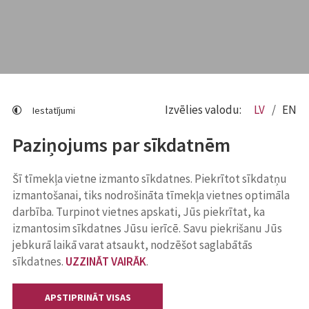
Izvēlies valodu:
LV
EN
Iestatījumi
Paziņojums par sīkdatnēm
Šī tīmekļa vietne izmanto sīkdatnes. Piekrītot sīkdatņu
izmantošanai, tiks nodrošināta tīmekļa vietnes optimāla
darbība. Turpinot vietnes apskati, Jūs piekrītat, ka
izmantosim sīkdatnes Jūsu ierīcē. Savu piekrišanu Jūs
jebkurā laikā varat atsaukt, nodzēšot saglabātās
sīkdatnes.
UZZINĀT VAIRĀK
.
APSTIPRINĀT VISAS