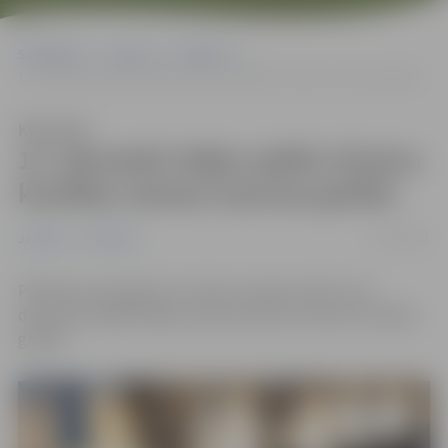
Sākumlapa
Jaunumi
Satiksme
12. decembrī stājas spēkā vilcienu kustības ziemas sezonas grafiks
Klausīties
12. decembrī stājas spēkā vilcienu
kustības ziemas sezonas grafiks
12/12/2021
Jaunumi
Satiksme
Plānojot savas gaitas ar vilcienu, jāņem vērā, ka 12.
decembrī spēkā stājas ziemas sezonas vilcienu kustības
grafiks.