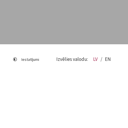
Izvēlies valodu:
LV
EN
Iestatījumi