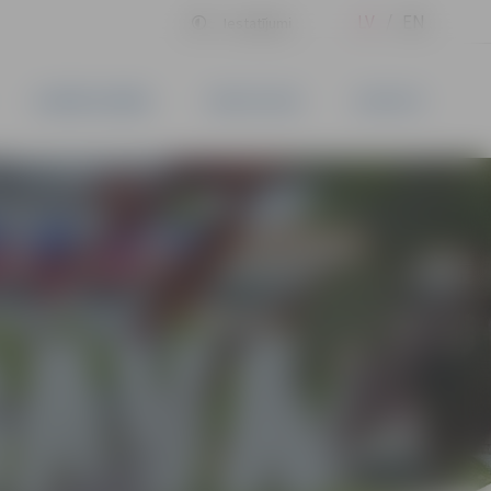
LV
EN
Iestatījumi
UZŅĒMĒJDARBĪBA
PAKALPOJUMI
KONTAKTI