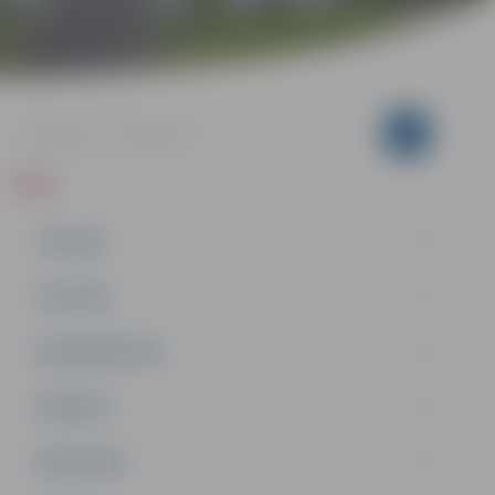
ZIŅAS
JAUNUMI
IZGLĪTĪBA
NODARBINĀTĪBA
PASĀKUMI
PAŠVALDĪBA