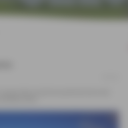
zona
14/09/2018
o Lielupes labā un kreisā krasta peldvietās darbu beidz
 peldētāju drošību.