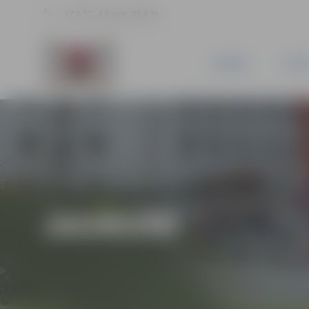
17.8 °C, 4.3 m/s, 81.6 %
JAUNUMI
PILSĒ
JAUNUMI