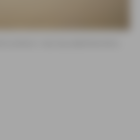
ietu aprīkojums – bojas, laipa, pārģērbšanās kabīnes,