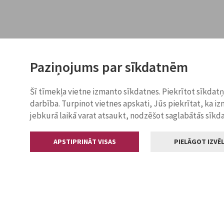
Paziņojums par sīkdatnēm
Šī tīmekļa vietne izmanto sīkdatnes. Piekrītot sīkdat
darbība. Turpinot vietnes apskati, Jūs piekrītat, ka i
jebkurā laikā varat atsaukt, nodzēšot saglabātās sīkd
APSTIPRINĀT VISAS
PIELĀGOT IZVĒL
Kontakti