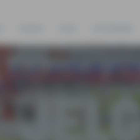
TA
PAŠVALDĪBA
IESTĀDES
KAPITĀLSABIEDRĪBAS