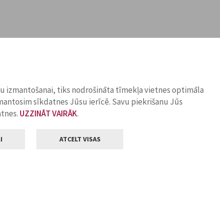
ņu izmantošanai, tiks nodrošināta tīmekļa vietnes optimāla
zmantosim sīkdatnes Jūsu ierīcē. Savu piekrišanu Jūs
atnes.
UZZINĀT VAIRĀK
.
I
ATCELT VISAS
Klientu apkalpošana