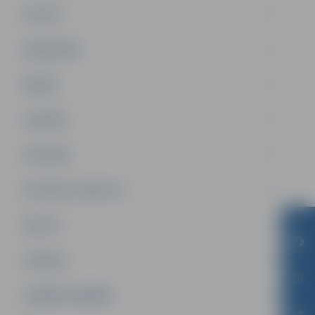
PILSĒTA
SABIEDRĪBA
ĢIMENE
JAUNIEŠI
SATIKSME
SOCIĀLAIS ATBALSTS
SPORTS
TŪRISMS
UZŅĒMĒJDARBĪBA