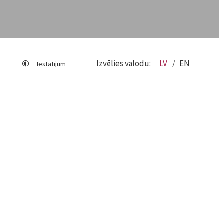
Izvēlies valodu:
LV
EN
Iestatījumi
Lapas karte