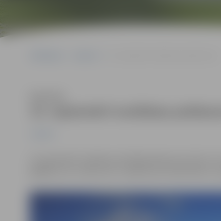
Sākumlapa
Jaunumi
15. septembrī noslēdzas peldsezona
Klausīties
15. septembrī noslēdzas peldse
Jaunumi
15. septembrī noslēdzas oficiālā peldsezona, līdz ar t
glābēji, kuru uzdevums ir rūpēties par atpūtnieku un