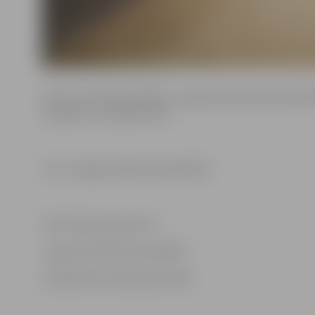
Ņemot vērā laikapstākļus, secīgi tiks demontēts peldv
tualetes un rotaļu ierīces.
Foto: Jelgava pilsētas pašvaldība
Informācija sagatavota
Jelgavas pilsētas pašvaldības
Sabiedrisko attiecību pārvaldē