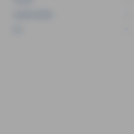
UZŅĒMĒJDARBĪBA
NVO