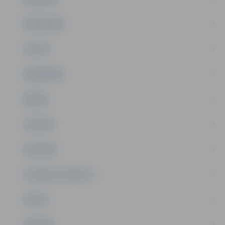
PAŠVALDĪBA
PILSĒTA
SABIEDRĪBA
ĢIMENE
JAUNIEŠI
SATIKSME
SOCIĀLAIS ATBALSTS
SPORTS
TŪRISMS