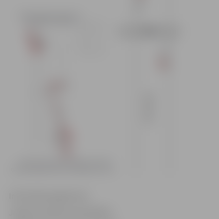
Informācija sagatavota
Jelgavas pilsētas pašvaldības