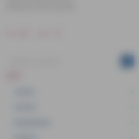
Sabiedrisko attiecību pārvaldē
Drukāt
Dalīties
ZIŅAS
JAUNUMI
IZGLĪTĪBA
NODARBINĀTĪBA
PASĀKUMI