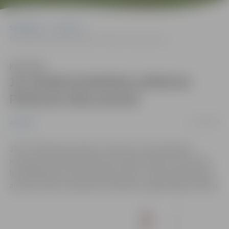
Sākumlapa
Jaunumi
18. jūnijā ierobežota satiksme Platones ielas posmā
Klausīties
18. jūnijā ierobežota satiksme
Platones ielas posmā
17/06/2019
Jaunumi
JPPI “Pilsētsaimniecība” informē, ka 18. jūnijā tiks
ierobežota satiksme Platones ielas posmā no Lāču ielas
līdz Mednieku ielai. Būvdarbu laikā – ūdensvada izbūve,
aicinām ievērot saskaņoto satiksmes organizācijas shēmu.