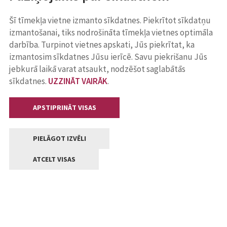
Šī tīmekļa vietne izmanto sīkdatnes. Piekrītot sīkdatņu
izmantošanai, tiks nodrošināta tīmekļa vietnes optimāla
darbība. Turpinot vietnes apskati, Jūs piekrītat, ka
izmantosim sīkdatnes Jūsu ierīcē. Savu piekrišanu Jūs
jebkurā laikā varat atsaukt, nodzēšot saglabātās
sīkdatnes.
UZZINĀT VAIRĀK
.
APSTIPRINĀT VISAS
PIELĀGOT IZVĒLI
ATCELT VISAS