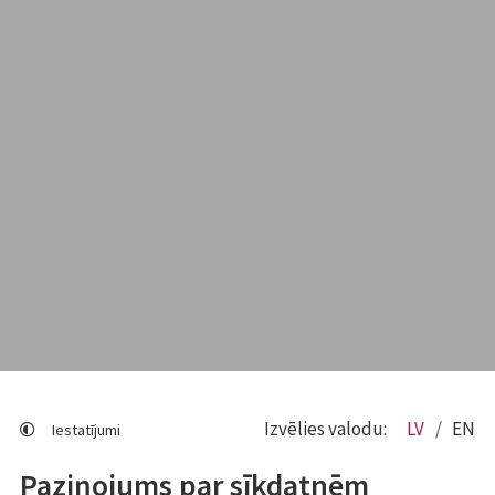
Izvēlies valodu:
LV
EN
Iestatījumi
Paziņojums par sīkdatnēm