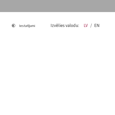
Izvēlies valodu:
LV
EN
Iestatījumi
Lapas karte
Viegli lasīt