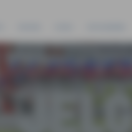
TA
PAŠVALDĪBA
IESTĀDES
KAPITĀLSABIEDRĪBAS