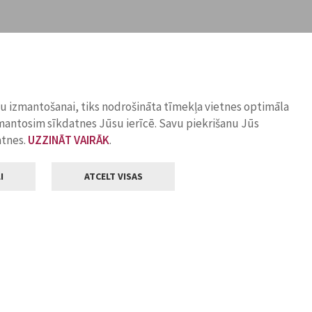
ņu izmantošanai, tiks nodrošināta tīmekļa vietnes optimāla
zmantosim sīkdatnes Jūsu ierīcē. Savu piekrišanu Jūs
atnes.
UZZINĀT VAIRĀK
.
I
ATCELT VISAS
Klientu apkalpošana
ilsētas pašvaldība
Darba laiks