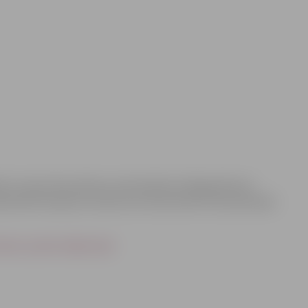
ēt Latvijas Republikas proklamēšanas 98.gadadienai
iedriskā transporta maršrutos 18.novembrī tiks pārvadāti
obusu parka mājas lapā.