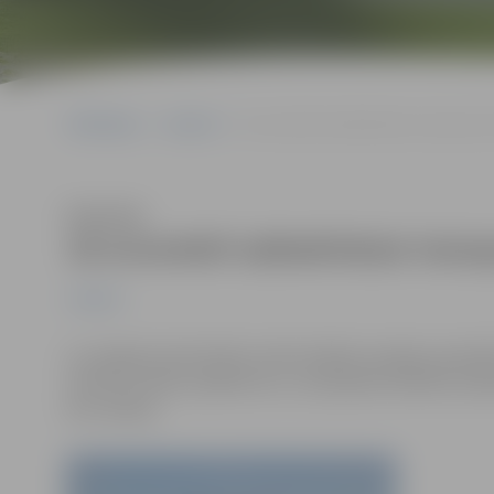
Sākumlapa
Jaunumi
18.novembrī sabiedriskais transports
Klausīties
18.novembrī sabiedriskais trans
Jaunumi
Lai Jelgavā nodrošinātu iedzīvotājiem iespēju apmekl
veltītos svētku pasākumus, visi pasažieri pilsētas sab
bez maksas.