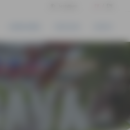
LV
EN
Iestatījumi
UZŅĒMĒJDARBĪBA
PAKALPOJUMI
KONTAKTI