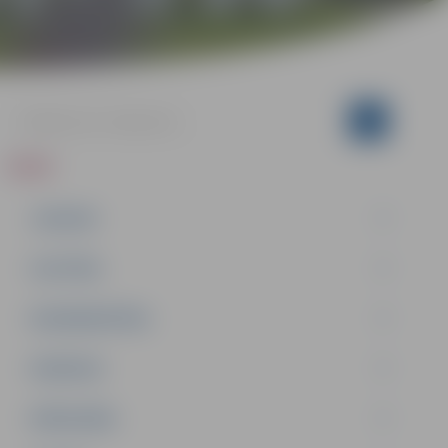
ZIŅAS
JAUNUMI
IZGLĪTĪBA
NODARBINĀTĪBA
PASĀKUMI
PAŠVALDĪBA