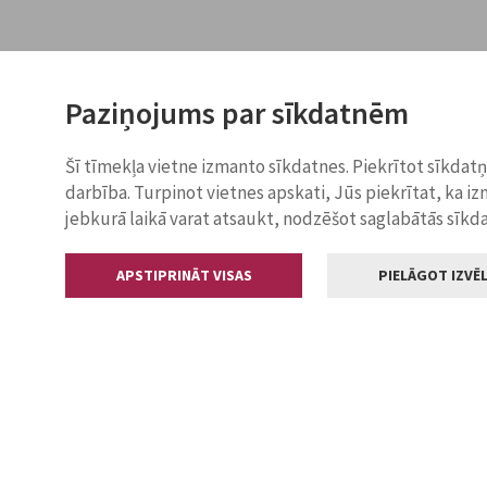
Paziņojums par sīkdatnēm
Šī tīmekļa vietne izmanto sīkdatnes. Piekrītot sīkdat
darbība. Turpinot vietnes apskati, Jūs piekrītat, ka i
jebkurā laikā varat atsaukt, nodzēšot saglabātās sīkd
APSTIPRINĀT VISAS
PIELĀGOT IZVĒL
Kontakti
Jelgavas valstp