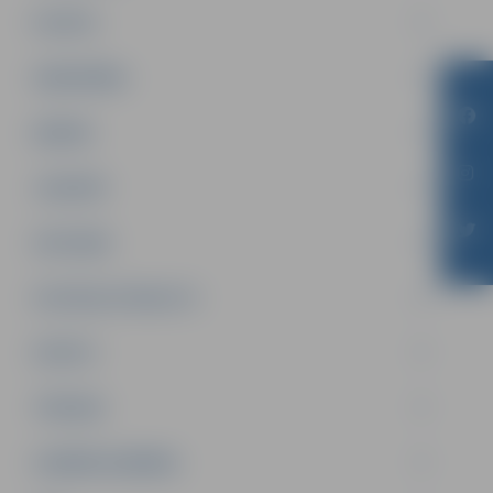
PILSĒTA
SABIEDRĪBA
ĢIMENE
JAUNIEŠI
SATIKSME
SOCIĀLAIS ATBALSTS
SPORTS
TŪRISMS
UZŅĒMĒJDARBĪBA