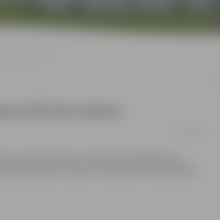
 būs bez maksas
ports būs bez maksas
27/10/2016
ēt Latvijas Republikas proklamēšanas 98.gadadienai
iedriskā transporta maršrutos 18.novembrī tiks pārvadāti