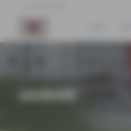
23.1 °C, 2.3 m/s, 59 %
JAUNUMI
PILSĒ
JAUNUMI