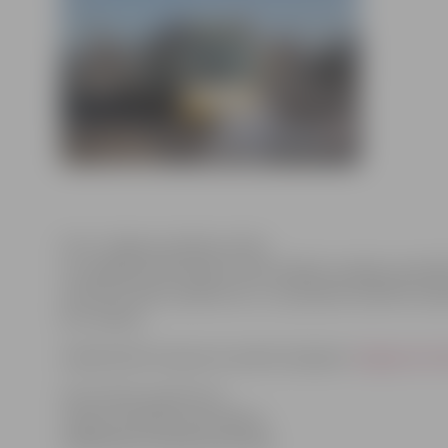
Foto: Jelgavas pilsētas arhīvs
Lai Jelgavā nodrošinātu iedzīvotājiem iespēju apmekl
veltītos svētku pasākumus, visi pasažieri pilsētas sab
bez maksas.
Sabiedriskā transporta saraksti pieejami
Jelgavas Aut
Informācija sagatavota
Jelgavas pilsētas pašvaldības
Sabiedrisko attiecību pārvaldē