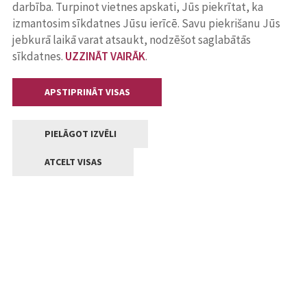
darbība. Turpinot vietnes apskati, Jūs piekrītat, ka
izmantosim sīkdatnes Jūsu ierīcē. Savu piekrišanu Jūs
jebkurā laikā varat atsaukt, nodzēšot saglabātās
sīkdatnes.
UZZINĀT VAIRĀK
.
APSTIPRINĀT VISAS
PIELĀGOT IZVĒLI
ATCELT VISAS
Kontakti