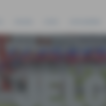
TA
PAŠVALDĪBA
IESTĀDES
KAPITĀLSABIEDRĪBAS