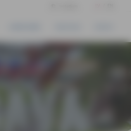
LV
EN
Iestatījumi
UZŅĒMĒJDARBĪBA
PAKALPOJUMI
KONTAKTI