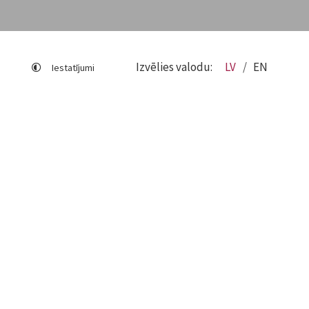
Izvēlies valodu:
LV
EN
Iestatījumi
Lapas karte
Viegli lasīt