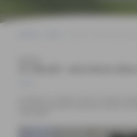
Sākumlapa
Jaunumi
19. februārī – asins donoru diena Jelg
Klausīties
19. februārī – asins donoru dien
Jaunumi
19. februārī no pulksten 10 līdz 14 Latvijas Lauks
Kristapa Helmaņa ielā 8, notiks donoru diena, kuras la
centrs (VADC).