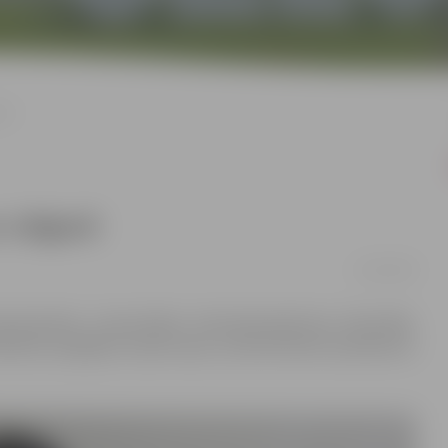
avā
a Jelgavā
13/02/2020
aimniecības universitātes Veterinārmedicīnas fakultātē,
ikā būs iespējams nodot asinis, informē Valsts asinsdonoru