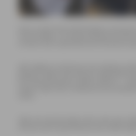
Asinis var nodot ikviena 18 līdz 65 gadus veca persona
vismaz 9 nedēļas, un 12 mēnešu periodā tas nav darīts v
Lai nodotu asinis, nepieciešams ņemt līdzi personu apl
VADC atgādina, ka dienā pirms asins nodošanas nedrīks
jāizguļas un jālieto daudz šķidruma. Viegla ēdienreize
kā arī šajā laikā jāuzņem papildus šķidrumu – apm
nedrīkst. Tāpat 2 līdz 3 stundas pirms asins nodošanas
slimots.
Tāpat asins donoriem jāņem vērā, ka pēc asins nod
ieteicams vadīt transportlīdzekli, kā arī strādāt smagu