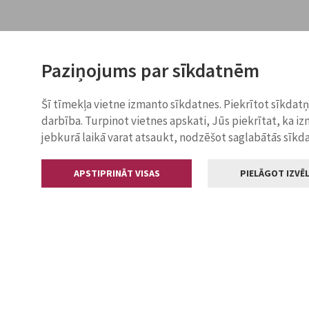
Paziņojums par sīkdatnēm
Šī tīmekļa vietne izmanto sīkdatnes. Piekrītot sīkdat
darbība. Turpinot vietnes apskati, Jūs piekrītat, ka i
jebkurā laikā varat atsaukt, nodzēšot saglabātās sīkd
APSTIPRINĀT VISAS
PIELĀGOT IZVĒL
Kontakti
Jelgavas valstp