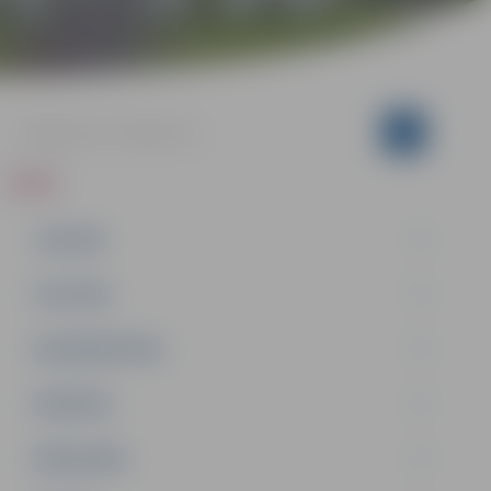
ZIŅAS
JAUNUMI
IZGLĪTĪBA
NODARBINĀTĪBA
PASĀKUMI
PAŠVALDĪBA