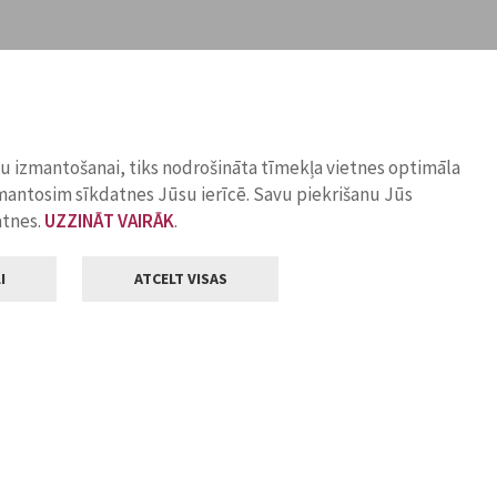
ņu izmantošanai, tiks nodrošināta tīmekļa vietnes optimāla
zmantosim sīkdatnes Jūsu ierīcē. Savu piekrišanu Jūs
atnes.
UZZINĀT VAIRĀK
.
I
ATCELT VISAS
Klientu apkalpošana
ilsētas pašvaldība
Darba laiks