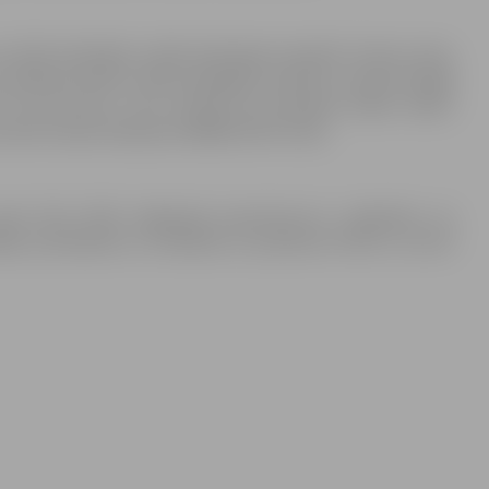
 par 1813 donācijām vairāk nekā gadu iepriekš. Vismaz vienu
 par 398 personām vairāk nekā gadu iepriekš. Latvijas kopējā
 53,4 procenti, taču aktīvāk vēl joprojām dodas ziedot
ievietes kopā ziedojušas 28008 (52%) reizes.
ekot līdzi VADC mājaslapā www.donors.lv. Jāpiebilst, ka
ēļu pirmdienās un otrdienās no pulksten 8 līdz 11, kā arī