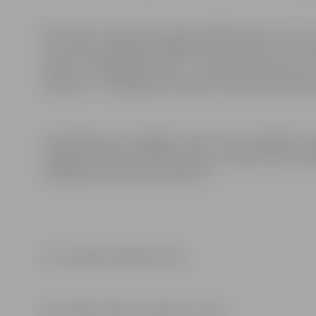
Pērn asinis Latvijā tika ziedotas 53814 reizes, kas ir
reizi asinis ziedojušas 31643 fiziskas personas, kas ir
donoru demogrāfijā vīriešu ir vairāk nekā puse jeb
sievietes – no kopējā asins ziedoto reižu skaita pērn s
Informācijai par iespējām nodot asinis iespējams s
Jelgavas pilsētas slimnīcā asinis var nodot katru ned
trešdienās no pulksten 14 līdz 18.
Foto: Jelgavas pilsētas arhīvs
Informācija: Valsts asinsdonoru centrs