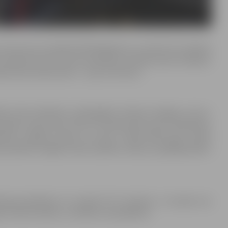
, kas sver ne mazāk kā 50 kilogramus, ja asinis nav nodotas
airāk kā četras reizes sievietēm vai sešas reizes vīriešiem.
iecinošu dokumentu – pasi vai ID karti.
t lietot alkoholu, labi jāpaēd, lietojot veselīgu uzturu,
 jāietur aprtuveni 3 līdz 4 stundas pirms asins nodošanas,
ēram 4 glāzes ūdens vai sulas. Tukšā dūšā asinis nodot
 nedrīkst smēķēt. Asinis nedrīkst nodot, ja pēdējā laikā ir
ošanas jāatpūšas ne mazāk kā 15 minūtes, 2 stundas nav
s fiziskus darbus, trenēties vai peldēties.