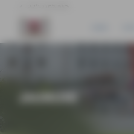
16.3 °C, 2.2 m/s, 78.8 %
JAUNUMI
PILSĒ
JAUNUMI