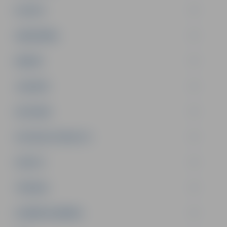
PILSĒTA
SABIEDRĪBA
ĢIMENE
JAUNIEŠI
SATIKSME
SOCIĀLAIS ATBALSTS
SPORTS
TŪRISMS
UZŅĒMĒJDARBĪBA