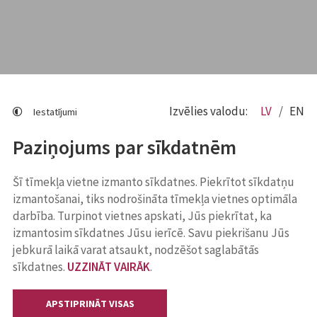
Izvēlies valodu:
LV
EN
Iestatījumi
Paziņojums par sīkdatnēm
Šī tīmekļa vietne izmanto sīkdatnes. Piekrītot sīkdatņu
izmantošanai, tiks nodrošināta tīmekļa vietnes optimāla
darbība. Turpinot vietnes apskati, Jūs piekrītat, ka
izmantosim sīkdatnes Jūsu ierīcē. Savu piekrišanu Jūs
jebkurā laikā varat atsaukt, nodzēšot saglabātās
sīkdatnes.
UZZINĀT VAIRĀK
.
APSTIPRINĀT VISAS