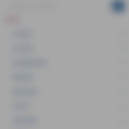
ZIŅAS
JAUNUMI
IZGLĪTĪBA
NODARBINĀTĪBA
PASĀKUMI
PAŠVALDĪBA
PILSĒTA
SABIEDRĪBA