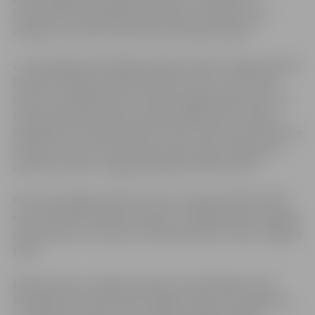
Cukurfabrika (pie pārbrauktuvēm). Autobusos būs
derīgas visu veidu dzelzceļa braukšanas biļetes.
2. un 6.maijā vilciens Rīga (pulksten 22:25)-Jelgava (23:14)
Nr.6743 no Rīgas izbrauks pulksten 22:21, arī no citām
maršruta stacijām aties 4 minūtes agrāk nekā ierasts un
kursēs tikai līdz Olaines stacijai. Pasažieri pēc vilciena
pienākšanas Olainē (pulksten 22:47) varēs turpināt ceļu ar
autobusu, kas no laukuma pie dzelzceļa stacijas aties
pulksten 22:55 un Jelgavā pienāks pulksten 23:37.
Arī vilciens Rīga (pulksten 23:21)-Jelgava (0:10) Nr.6745
kursēs tikai līdz Olaines stacijai, un pasažieri līdz Jelgavai
varēs nokļūt ar autobusu Olaine (pulksten 23:55)-Jelgava
(0:37).
Elektrovilciens Jelgava (pulksten 22:34)-Rīga (23:23)
Nr.6750 būs atcelts posmā Jelgava-Olaine un pasažierus