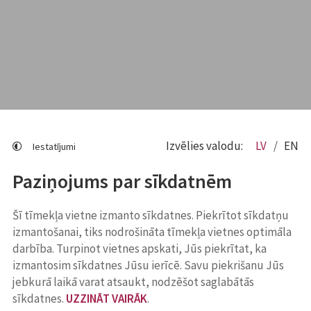
Izvēlies valodu:
LV
EN
Iestatījumi
Paziņojums par sīkdatnēm
Šī tīmekļa vietne izmanto sīkdatnes. Piekrītot sīkdatņu
izmantošanai, tiks nodrošināta tīmekļa vietnes optimāla
darbība. Turpinot vietnes apskati, Jūs piekrītat, ka
izmantosim sīkdatnes Jūsu ierīcē. Savu piekrišanu Jūs
jebkurā laikā varat atsaukt, nodzēšot saglabātās
sīkdatnes.
UZZINĀT VAIRĀK
.