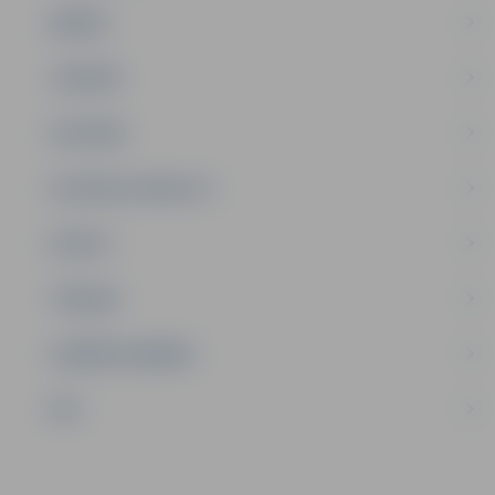
ĢIMENE
JAUNIEŠI
SATIKSME
SOCIĀLAIS ATBALSTS
SPORTS
TŪRISMS
UZŅĒMĒJDARBĪBA
NVO