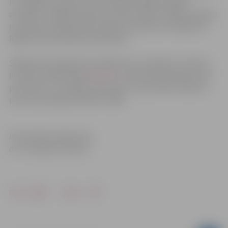
no Jelgavas stacijas uz šo vilcienu Olainē aizvedīs
autobuss Jelgava (pulksten 22:07)-Olaine (22:50). Vilciens
no Olaines stacijas aties pulksten 22:58 un arī tālāk līdz
Rīgai kursēs atbilstoši sarakstam.
Sīkāka informācija būs pieejama AS „Pasažieru vilciens”
interneta mājas lapā
www.pv.lv
, dzelzceļa stacijās, kā arī
pa valsts a/s „Latvijas dzelzceļš” uzziņu tālruni 1181 un
pa uzziņu dienesta tālruni 1188.
Informācija sagatavota
a/s “Pasažieru vilciens”
Drukāt
Dalīties