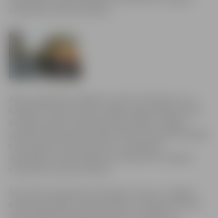
stacijai tiks norīkoti autobusi.
Akciju sabiedrība “Pasažieru vilciens” informē, ka 2. un
6.maijā tiks mainīti maršruta Rīga-Jelgava-Rīga vilcienu
kustības saraksti. Dzelzceļa iecirknī Olaine-Jelgava
paredzēto sliežu Remontdarbu dēļ daži vakarā kursējošie
vilcieni šajā iecirknī būs atcelti, un pasažieru
pārvadājumu nodrošināšanai no Olaines līdz Jelgavas
stacijai tiks norīkoti autobusi.
Šie autobusi piebrauks pie Olaines, Cenas un Jelgavas
dzelzceļa stacijām, kā arī apstāsies uz šosejas autobusu
pieturā Dalbe (pie pārbrauktuves), Ozolnieki un