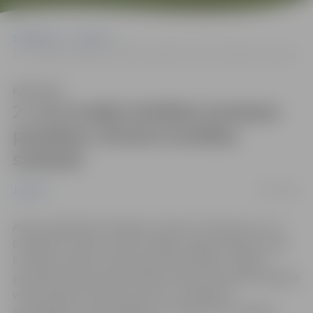
Sākumlapa
Jaunumi
2. un 6.maijā noteiktas izmaiņas pasažieru vilcienu kustības sarakstā
Klausīties
2. un 6.maijā noteiktas izmaiņas
pasažieru vilcienu kustības
sarakstā
30/04/2013
Jaunumi
Akciju sabiedrība “Pasažieru vilciens” informē, ka 2. un
6.maijā tiks mainīti maršruta Rīga-Jelgava-Rīga vilcienu
kustības saraksti. Dzelzceļa iecirknī Olaine-Jelgava
paredzēto sliežu Remontdarbu dēļ daži vakarā kursējošie
vilcieni šajā iecirknī būs atcelti, un pasažieru
pārvadājumu nodrošināšanai no Olaines līdz Jelgavas