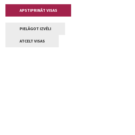
APSTIPRINĀT VISAS
PIELĀGOT IZVĒLI
ATCELT VISAS
Kontakti
Jelgavas valstpilsētas pašvaldība
Lielā iela 11, Jelgava, LV-3001
+371 63005522