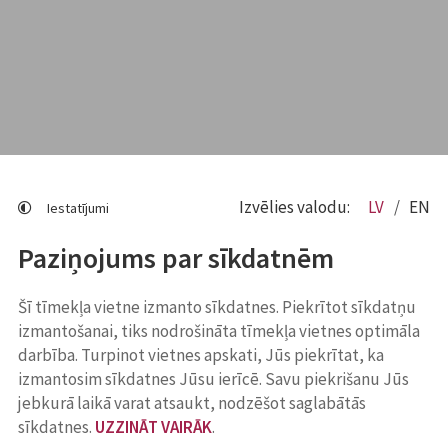
Izvēlies valodu:
LV
EN
Iestatījumi
Paziņojums par sīkdatnēm
Šī tīmekļa vietne izmanto sīkdatnes. Piekrītot sīkdatņu
izmantošanai, tiks nodrošināta tīmekļa vietnes optimāla
darbība. Turpinot vietnes apskati, Jūs piekrītat, ka
izmantosim sīkdatnes Jūsu ierīcē. Savu piekrišanu Jūs
jebkurā laikā varat atsaukt, nodzēšot saglabātās
sīkdatnes.
UZZINĀT VAIRĀK
.