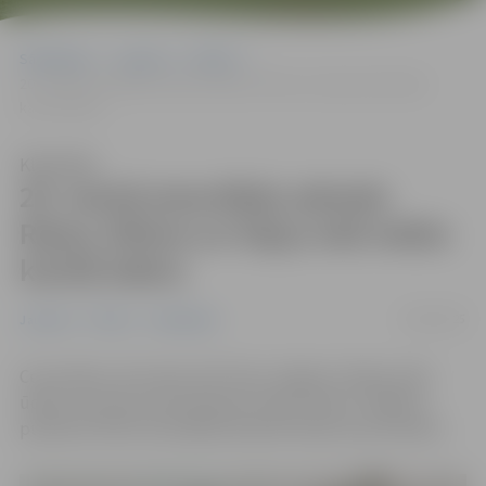
Sākumlapa
Jaunumi
Pilsēta
20. martā atsevišķās adresēs Raiņa, Pētera un Vaļņu ielā nebūs
karstā ūdens
Klausīties
20. martā atsevišķās adresēs
Raiņa, Pētera un Vaļņu ielā nebūs
karstā ūdens
19/03/2025
Jaunumi
Pilsēta
Sabiedrība
Ceturtdien, 20. martā, SIA “Gren Jelgava” plāno veikt
ūdens caurules remontdarbus Vaļņu ielā 12. Tādēļ no
pulksten 9 līdz 18 vairākās adresēs nebūs karstā ūdens.