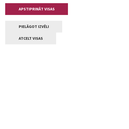
APSTIPRINĀT VISAS
PIELĀGOT IZVĒLI
ATCELT VISAS
Kontakti
Jelgavas valstpilsētas pašvaldība
Lielā iela 11, Jelgava, LV-3001
+371 63005522