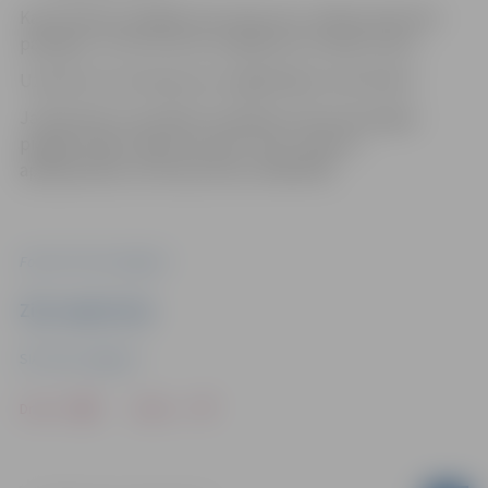
Karstā ūdens piegāde tiks atjaunota, tiklīdz darbi būs
pabeigti, un tas var būt arī agrāk par norādīto laiku.
Uzņēmums atvainojas par sagādātajām neērtībām!
Ja klientiem ir jautājumi saistībā ar siltumenerģijas
piegādi mājai, lūgums jautāt “Gren” Klientu
apkalpošanas centrā pa tālruni 63007055.
Foto: SIA "Gren Jelgava"
Ziņu sagatavoja
SIA "Gren Jelgava"
Drukāt
Dalīties