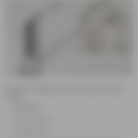
Karstā ūdens piegādes pārtraukums paredzēts šādās
adresēs:
Raiņa ielā 23
Pētera ielā 18, 23
Vaļņu ielā 10, 12