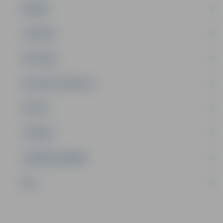
ĢIMENE
JAUNIEŠI
SATIKSME
SOCIĀLAIS ATBALSTS
SPORTS
TŪRISMS
UZŅĒMĒJDARBĪBA
NVO