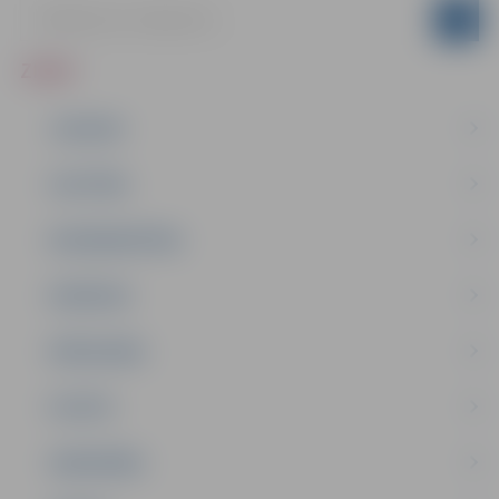
ZIŅAS
JAUNUMI
IZGLĪTĪBA
NODARBINĀTĪBA
PASĀKUMI
PAŠVALDĪBA
PILSĒTA
SABIEDRĪBA