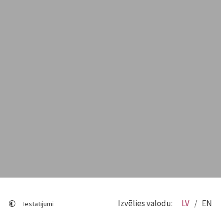
Izvēlies valodu:
LV
EN
Iestatījumi