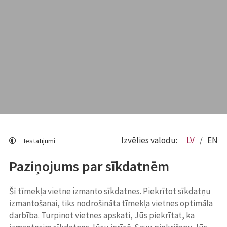
Izvēlies valodu:
LV
EN
Iestatījumi
Paziņojums par sīkdatnēm
Šī tīmekļa vietne izmanto sīkdatnes. Piekrītot sīkdatņu
izmantošanai, tiks nodrošināta tīmekļa vietnes optimāla
darbība. Turpinot vietnes apskati, Jūs piekrītat, ka