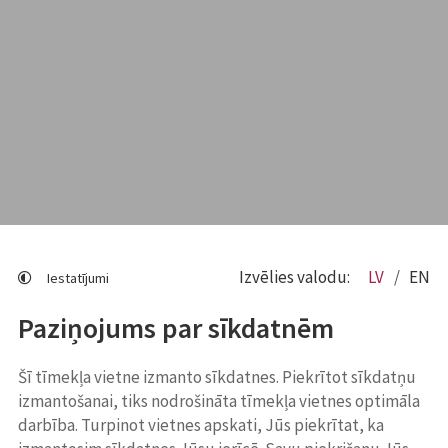
Izvēlies valodu:
LV
EN
Iestatījumi
Paziņojums par sīkdatnēm
Šī tīmekļa vietne izmanto sīkdatnes. Piekrītot sīkdatņu
izmantošanai, tiks nodrošināta tīmekļa vietnes optimāla
darbība. Turpinot vietnes apskati, Jūs piekrītat, ka