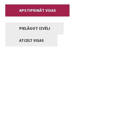
APSTIPRINĀT VISAS
PIELĀGOT IZVĒLI
ATCELT VISAS
Kontakti
Jelgavas valstpilsētas pašvaldība
Lielā iela 11, Jelgava, LV-3001
+371 63005522