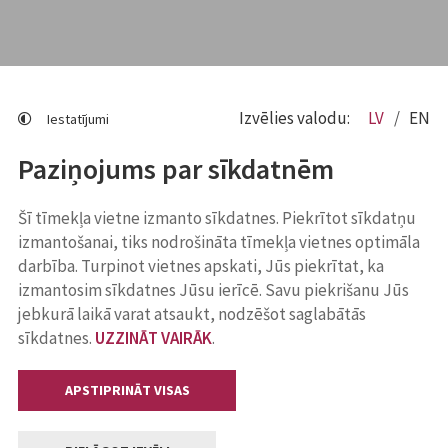
Izvēlies valodu:
LV
EN
Iestatījumi
Paziņojums par sīkdatnēm
Šī tīmekļa vietne izmanto sīkdatnes. Piekrītot sīkdatņu
izmantošanai, tiks nodrošināta tīmekļa vietnes optimāla
darbība. Turpinot vietnes apskati, Jūs piekrītat, ka
izmantosim sīkdatnes Jūsu ierīcē. Savu piekrišanu Jūs
jebkurā laikā varat atsaukt, nodzēšot saglabātās
sīkdatnes.
UZZINĀT VAIRĀK
.
APSTIPRINĀT VISAS