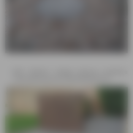
DĪKS “Dakstiņi” izbūvēja atkritumu konteineru
novietošanas laukumu Pulkveža Brieža ielā 14.