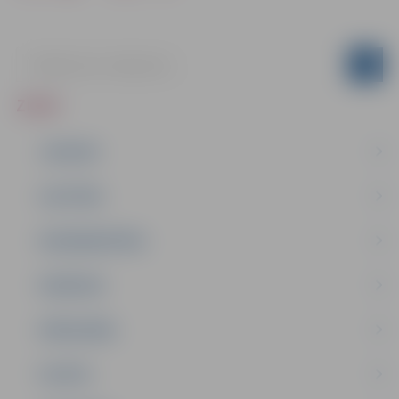
ZIŅAS
JAUNUMI
IZGLĪTĪBA
NODARBINĀTĪBA
PASĀKUMI
PAŠVALDĪBA
PILSĒTA