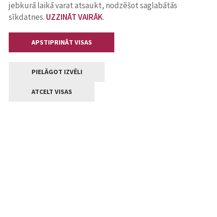
jebkurā laikā varat atsaukt, nodzēšot saglabātās
sīkdatnes.
UZZINĀT VAIRĀK
.
APSTIPRINĀT VISAS
PIELĀGOT IZVĒLI
ATCELT VISAS
Kontakti
Jelgavas valstpilsētas pašvaldība