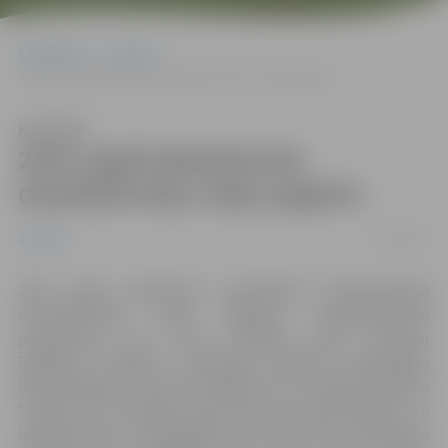
Sākumlapa
Jaunumi
2019. gadā labiekārtotie daudzdzīvokļu māju pagalmi
Klausīties
2019. gadā labiekārtotie
daudzdzīvokļu māju pagalmi
07/01/2020
Jaunumi
2019. gadā, piedaloties pašvaldības līdzfinansētajā
daudzdzīvokļu māju pagalmu labiekārtošanas
programmā, savu ieceri realizēja četras dzīvokļu
īpašnieku kopības, izmantojot piešķirto pašvaldības
līdzfinansējumu kopā 76 806,06
euro
apmērā. Biedrība
“Katoļu 19” realizēja iebraucamā ceļa projektēšanu un
labiekārtošanu, iekšpagalma lietus ūdens novadīšanas