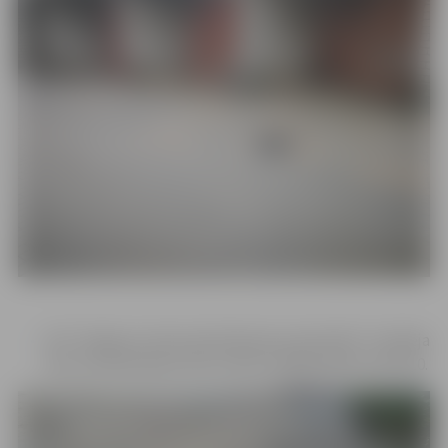
SIA “Jelgavas nekustamā īpašuma pārvalde” realizēja
lietus kanalizācijas tīklu izbūvi Krišjāņa Barona ielā 10.