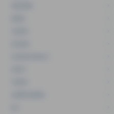
SABIEDRĪBA
ĢIMENE
JAUNIEŠI
SATIKSME
SOCIĀLAIS ATBALSTS
SPORTS
TŪRISMS
UZŅĒMĒJDARBĪBA
NVO