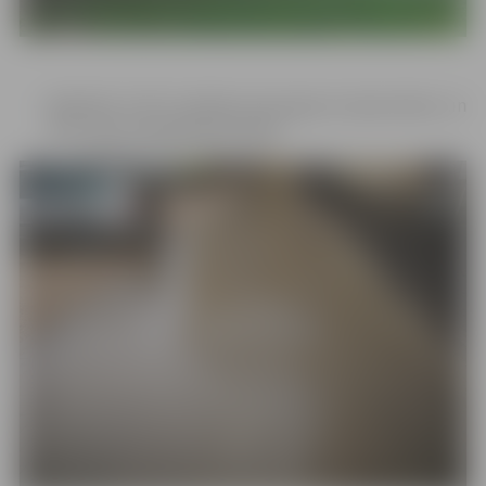
Biedrība “A 28” realizēja ceļa seguma atjaunošanu un
ŪKT izbūvi Akadēmijas ielā 28.