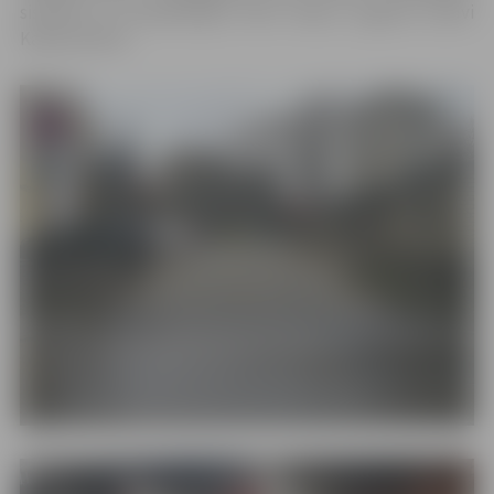
sistēmas un kanalizācijas tīklu izbūvi, seguma izbūvi
Katoļu ielā 19.