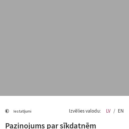
Izvēlies valodu:
LV
EN
Iestatījumi
Paziņojums par sīkdatnēm