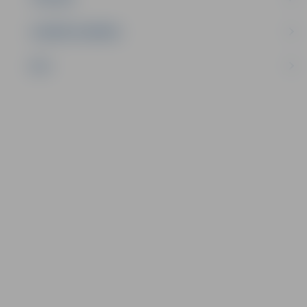
UZŅĒMĒJDARBĪBA
NVO