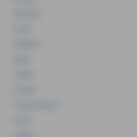
PAŠVALDĪBA
PILSĒTA
SABIEDRĪBA
ĢIMENE
JAUNIEŠI
SATIKSME
SOCIĀLAIS ATBALSTS
SPORTS
TŪRISMS