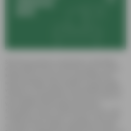
Šāds lēmums pieņemts, pamatojoties uz Pašvaldības
domes vēlēšanu likuma 1. panta pirmo daļu un 4. pantu.
Minētās likuma normas noteic, ka pašvaldības domi
ievēlē vienlīdzīgās, tiešās, aizklātās un proporcionālās
vēlēšanās uz četriem gadiem. Domes kārtējās vēlēšanas
notiek jūnija pirmajā sestdienā. Tāpat likums noteic, ka
Valsts digitālās attīstības aģentūra nodrošina
tehnoloģisko risinājumu atbilstoši šim likumam un CVK
norādījumiem par procesiem, funkcijām, uzdevumiem
un mērķiem domes vēlēšanu organizēšanai. Savukārt