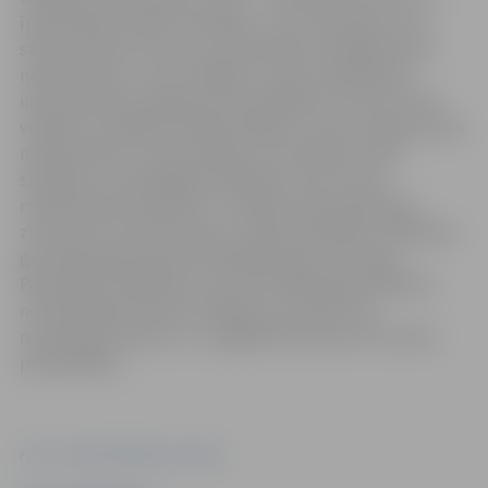
īpaši atbalstīs kādu kandidātu, vai arī aizkrāsot otru –
sarkani krāsoto lauciņu, ja konkrētais kandidāts šķitīs
nepieņemams. Jauno vēlēšanu zīmju aizpildīšanas
instrukcija būs pieejama katrā vēlēšanu iecirknī, katrā
vēlēšanu nodalījumā. Šāda vēlēšanu zīmes modeļa maiņa
nepieciešama, lai nodrošinātu automātisku balsu
skaitīšanu turpmākajās vēlēšanās, kā arī tautas
nobalsošanās. Respektīvi, vienāda veida balsošanas
zīmes tiks izmantotas gan 7. jūnija pašvaldību vēlēšanās,
gan 2026. gada Saeimas vēlēšanās, gan arī Eiropas
Parlamenta vēlēšanās, kas notiks 2029. gadā. Vēlēšanu
nodrošināšanai katram vēlēšanu iecirknim tiks
nodrošināts skeneris, un iegādātā tehnika tiks nodota
pašvaldībām.
Foto: Centrālā vēlēšanu komisija