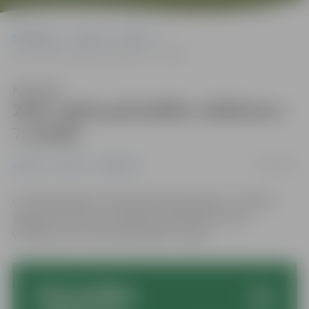
Sākumlapa
Jaunumi
Pilsēta
2025. gada pašvaldību vēlēšanas – 7. jūnijā
Klausīties
2025. gada pašvaldību vēlēšanas –
7. jūnijā
03/01/2025
Jaunumi
Pilsēta
Sabiedrība
Centrālā vēlēšanu komisija (CVK) piektdien, 3. janvārī,
pieņēma lēmumu izsludināt pašvaldības domes
vēlēšanas, kas notiks 2025. gada 7. jūnijā.