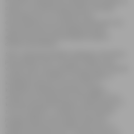
Pilsonības un migrācijas lietu pārvalde, Valsts ieņēmumu
dienests, Tiesu administrācija, Iekšlietu ministrijas
Informācijas centrs un Totalitārisma seku
dokumentēšanas centrs tiešsaistes režīmā sniedz visus
nepieciešamos datus Valsts digitālās attīstības
aģentūras pārziņā esošā tehnoloģiskā risinājuma
darbības nodrošināšanai.
Sākot ar 2025. gada pašvaldību vēlēšanām, tiks ieviestas
jaunas vēlēšanu zīmes. Tiks mainīts vēlēšanu zīmju
vizuālais izskats, kā arī aizpildīšanas nosacījumi. Galvenās
izmaiņas skars tos vēlētājus, kuri vēlēsies kādu no
kandidātiem īpaši izcelt, vai arī pret kādu no
kandidātiem izvēlētajā sarakstā paust negatīvu
attieksmi. Līdz šim bija pierasts, ka kandidātus, kurus
konkrētais balsotājs īpaši atbalsta, varēja atzīmēt ar “+”
zīmi, bet nevēlamos – vienkārši izsvītrot. Atbilstoši
jaunajam vēlēšanu zīmes modelim, līdzās katra
kandidāta vārdam būs divi dažādu krāsu lauciņi, un
vēlētājs varēs aizkrāsot vienu – zaļi krāsoto lauciņu, ja