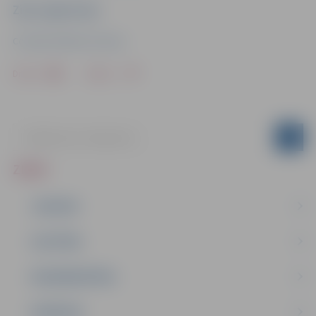
Ziņu sagatavoja
Centrālā vēlēšanu komisija
Drukāt
Dalīties
ZIŅAS
JAUNUMI
IZGLĪTĪBA
NODARBINĀTĪBA
PASĀKUMI