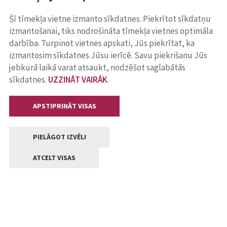
Šī tīmekļa vietne izmanto sīkdatnes. Piekrītot sīkdatņu
izmantošanai, tiks nodrošināta tīmekļa vietnes optimāla
darbība. Turpinot vietnes apskati, Jūs piekrītat, ka
izmantosim sīkdatnes Jūsu ierīcē. Savu piekrišanu Jūs
jebkurā laikā varat atsaukt, nodzēšot saglabātās
sīkdatnes.
UZZINĀT VAIRĀK
.
APSTIPRINĀT VISAS
PIELĀGOT IZVĒLI
ATCELT VISAS