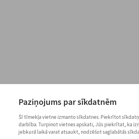
Paziņojums par sīkdatnēm
Šī tīmekļa vietne izmanto sīkdatnes. Piekrītot sīkdat
darbība. Turpinot vietnes apskati, Jūs piekrītat, ka i
jebkurā laikā varat atsaukt, nodzēšot saglabātās sīkd