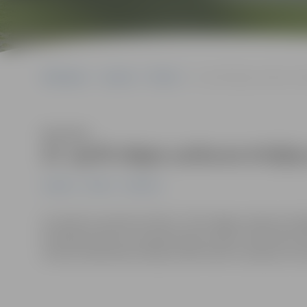
Sākumlapa
Jaunumi
Pilsēta
23. aprīlī slēgta satiksme K
Klausīties
23. aprīlī slēgta satiksme Krišj
Jaunumi
Pilsēta
Satiksme
23. aprīlī no pulksten 9 līdz 17 tiks slēgta satiksme Kr
Vecpilsētas ielai un koplietošanas ceļā no Lielās ielas l
remonta laikā iedzīvotāji aicināti ievērot saskaņoto s