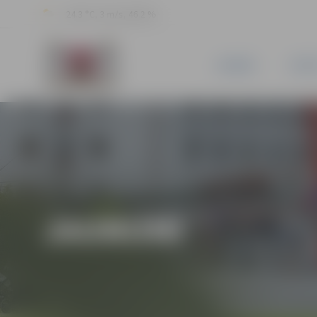
24.3 °C, 3 m/s, 46.2 %
JAUNUMI
PILSĒ
JAUNUMI