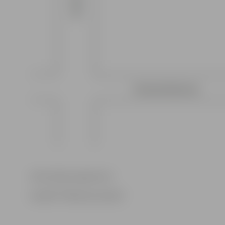
Informācija sagatavota
Iestādē “Pilsētsaimniecība”