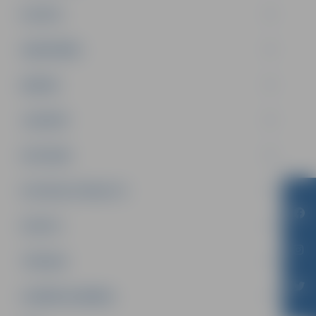
PILSĒTA
SABIEDRĪBA
ĢIMENE
JAUNIEŠI
SATIKSME
SOCIĀLAIS ATBALSTS
SPORTS
TŪRISMS
UZŅĒMĒJDARBĪBA