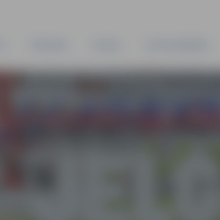
TA
PAŠVALDĪBA
IESTĀDES
KAPITĀLSABIEDRĪBAS