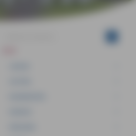
ZIŅAS
JAUNUMI
IZGLĪTĪBA
NODARBINĀTĪBA
PASĀKUMI
PAŠVALDĪBA