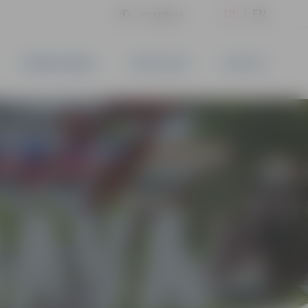
LV
EN
Iestatījumi
UZŅĒMĒJDARBĪBA
PAKALPOJUMI
KONTAKTI