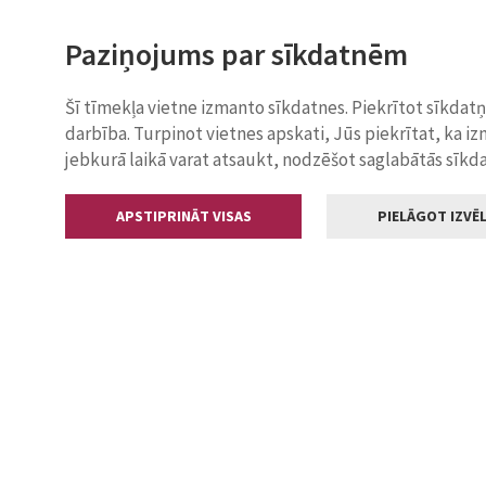
Paziņojums par sīkdatnēm
Šī tīmekļa vietne izmanto sīkdatnes. Piekrītot sīkdat
darbība. Turpinot vietnes apskati, Jūs piekrītat, ka i
jebkurā laikā varat atsaukt, nodzēšot saglabātās sīkd
APSTIPRINĀT VISAS
PIELĀGOT IZVĒL
Kontakti
Jelgavas valstp
Lielā iela 11
+371 630055