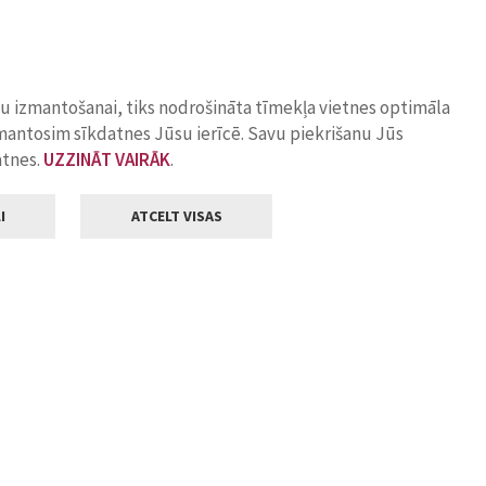
ņu izmantošanai, tiks nodrošināta tīmekļa vietnes optimāla
zmantosim sīkdatnes Jūsu ierīcē. Savu piekrišanu Jūs
atnes.
UZZINĀT VAIRĀK
.
I
ATCELT VISAS
Klientu apkalpošana
ilsētas pašvaldība
Darba laiks
, Jelgava, LV-3001
Pirmdienās
8.00 - 18.00
Otrdienās
8.00 - 17.00
22