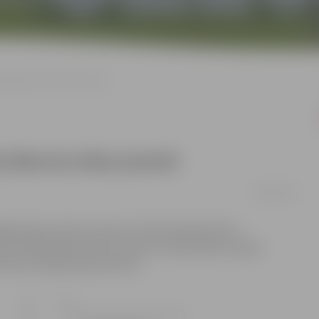
rišjāņa Barona ielas posmā
āņa Barona ielas posmā
22/04/2022
išjāņa Barona ielā, posmā no Pulkveža Brieža līdz
īdz Krišjāņa Barona ielai. Sakaru kanalizācijas avārijas
atiksmes organizācijas shēmu.