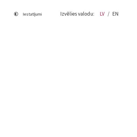
Izvēlies valodu:
LV
EN
Iestatījumi
Lapas karte
Viegli lasīt
Sociālo mediju lietošana
Sīkdatņu izmantošana