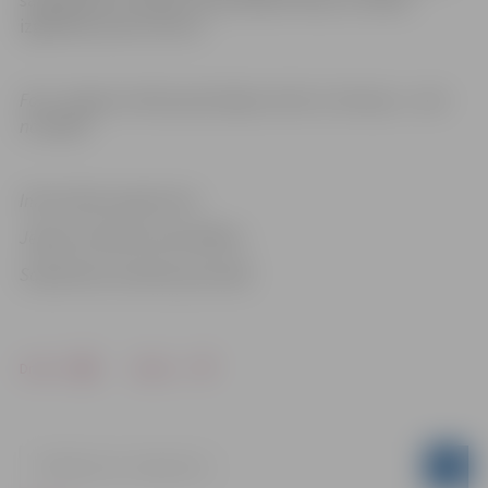
izglītības satura centru.
Foto: Jelgavas Valsts ģimnāzijas arhīvs (L.Krieviņa – otrā
no labās)
Informācija sagatavota
Jelgavas pilsētas pašvaldības
Sabiedrisko attiecību pārvaldē
Drukāt
Dalīties