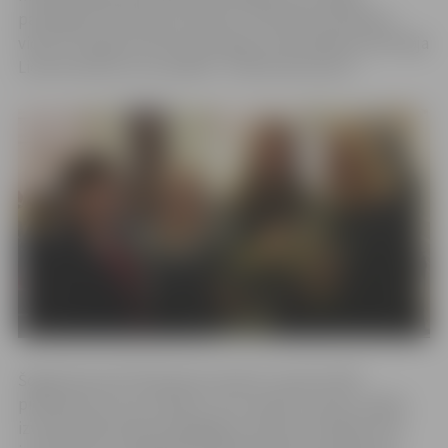
pasniegtas “Ekselences balvas”. 25 konkursa finālistu
vidū arī Jelgavas Valsts ģimnāzijas matemātikas skolotāja
Liene Krieviņa, kura saņēma “Iedvesmas balvu”.
Šogad kopumā “Ekselences balvai” saņemti 300
pieteikumi, kuros skolēni, viņu vecāki un skolu vadība
izvirzīja 200 Latvijas pedagogus. Konkursa finālam tika