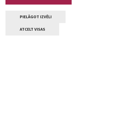
PIELĀGOT IZVĒLI
ATCELT VISAS
Kontakti
Jelgavas valstpilsētas pašvaldība
Lielā iela 11, Jelgava, LV-3001
+371 63005522
pasts@jelgava.lv