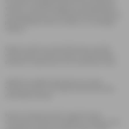
izvirzīti pieci visaugstāk novērtētie katra priekšmeta
skolotāji – kopumā 25 pedagogi, kuriem bija jāvada 20
minūtes gara mācību stunda nepazīstamiem skolēniem,
jāanalizē dažādas mācību situācijas un citu pedagogu
sniegums.
Eksperti uzsvēra to, ka Liene Krieviņa jau no pirmās
minūtes spējusi izveidot kontaktu ar nepazīstamiem
skolēniem un spēja viņiem izvirzīt sasniedzamo mērķi.
Jāpiebilst, ka šogad vairāk nekā puse no visiem
“Ekselences balvai” izvirzītajiem pretendentiem bija
matemātikas skolotāji.
Konkursu “Ekselences balva” organizē Latvijas
Universitātes Starpnozaru izglītības un inovāciju centrs
sadarbībā ar Latvijas Universitātes fondu un Valsts