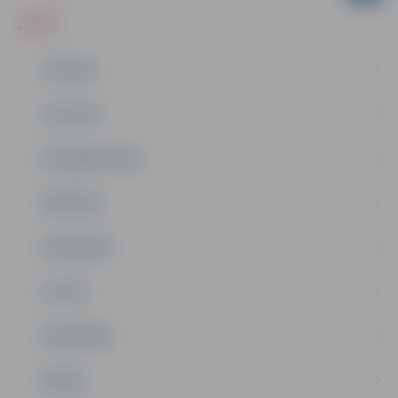
ZIŅAS
JAUNUMI
IZGLĪTĪBA
NODARBINĀTĪBA
PASĀKUMI
PAŠVALDĪBA
PILSĒTA
SABIEDRĪBA
ĢIMENE