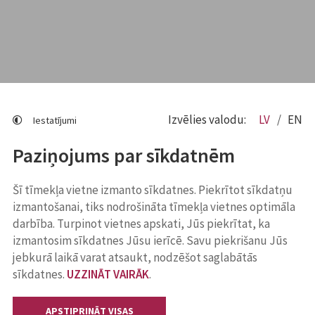
Izvēlies valodu:
LV
EN
Iestatījumi
Paziņojums par sīkdatnēm
Šī tīmekļa vietne izmanto sīkdatnes. Piekrītot sīkdatņu
izmantošanai, tiks nodrošināta tīmekļa vietnes optimāla
darbība. Turpinot vietnes apskati, Jūs piekrītat, ka
izmantosim sīkdatnes Jūsu ierīcē. Savu piekrišanu Jūs
jebkurā laikā varat atsaukt, nodzēšot saglabātās
sīkdatnes.
UZZINĀT VAIRĀK
.
APSTIPRINĀT VISAS