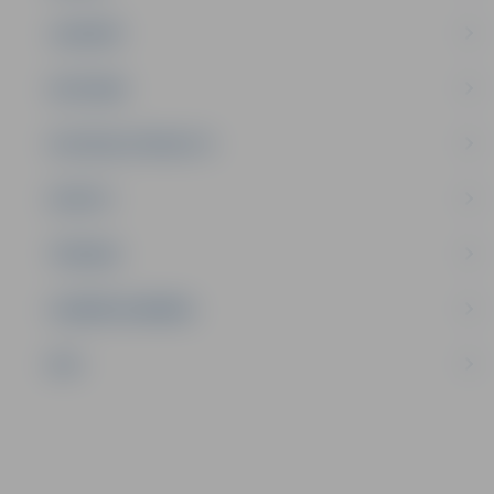
JAUNIEŠI
SATIKSME
SOCIĀLAIS ATBALSTS
SPORTS
TŪRISMS
UZŅĒMĒJDARBĪBA
NVO