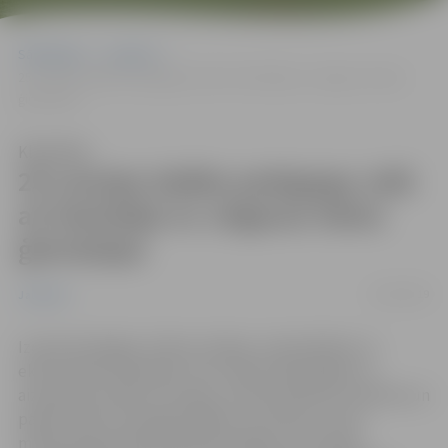
Sākumlapa
Jaunumi
25 Latvijas labāko pedagogu vidū arī skolotāja no Jelgavas Valsts
ģimnāzijas
Klausīties
25 Latvijas labāko pedagogu vidū
arī skolotāja no Jelgavas Valsts
ģimnāzijas
21/02/2019
Jaunumi
Izceļot bioloģijas, fizikas, ķīmijas, matemātikas un
ekonomikas skolotājus, kuri vada mūsdienīgas un
aizraujošas mācību stundas, motivē skolēnus mācīties un
palīdz viņiem sasniegt labākos rezultātus, kā arī
mērķtiecīgi profesionāli pilnveidojas, jau 8. gadu