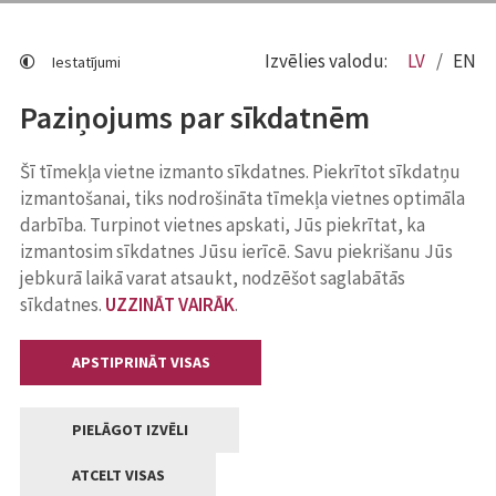
Izvēlies valodu:
LV
EN
Iestatījumi
Paziņojums par sīkdatnēm
Šī tīmekļa vietne izmanto sīkdatnes. Piekrītot sīkdatņu
izmantošanai, tiks nodrošināta tīmekļa vietnes optimāla
darbība. Turpinot vietnes apskati, Jūs piekrītat, ka
izmantosim sīkdatnes Jūsu ierīcē. Savu piekrišanu Jūs
jebkurā laikā varat atsaukt, nodzēšot saglabātās
sīkdatnes.
UZZINĀT VAIRĀK
.
APSTIPRINĀT VISAS
PIELĀGOT IZVĒLI
ATCELT VISAS