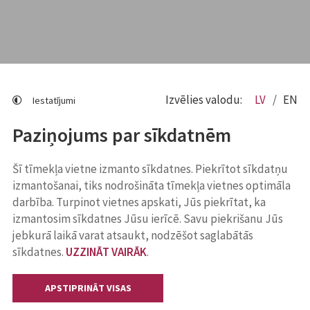
Izvēlies valodu:
LV
EN
Iestatījumi
Paziņojums par sīkdatnēm
Šī tīmekļa vietne izmanto sīkdatnes. Piekrītot sīkdatņu
izmantošanai, tiks nodrošināta tīmekļa vietnes optimāla
darbība. Turpinot vietnes apskati, Jūs piekrītat, ka
izmantosim sīkdatnes Jūsu ierīcē. Savu piekrišanu Jūs
jebkurā laikā varat atsaukt, nodzēšot saglabātās
sīkdatnes.
UZZINĀT VAIRĀK
.
APSTIPRINĀT VISAS