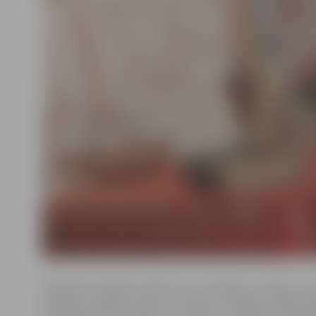
Pasākumā Ģ.Eliasa vēstures un mākslas muzeja un
hercoga Jēkaba dzīves,
sniedzot iespēju
klāteso