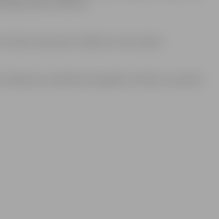
a Jēkaba dzīves notikumu.
ir ikviens interesents. Pasākums ir bez maksas.
 attēlojumus nedrīkstēs fotografēt vai filmēt un publicēt