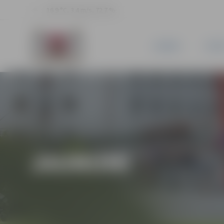
16.9 °C, 3.4 m/s, 72.7 %
JAUNUMI
PILSĒ
JAUNUMI