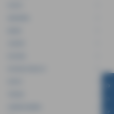
PILSĒTA
SABIEDRĪBA
ĢIMENE
JAUNIEŠI
SATIKSME
SOCIĀLAIS ATBALSTS
SPORTS
TŪRISMS
UZŅĒMĒJDARBĪBA