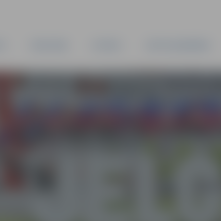
TA
PAŠVALDĪBA
IESTĀDES
KAPITĀLSABIEDRĪBAS