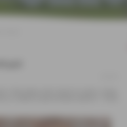
am 409 gadi
09 gadi
28/10/2019
ir 409. jubilejas svētki. Godinot šos svētkus, otrdien,
tures un mākslas muzejā norisināsies pasākums – “Dzīvās