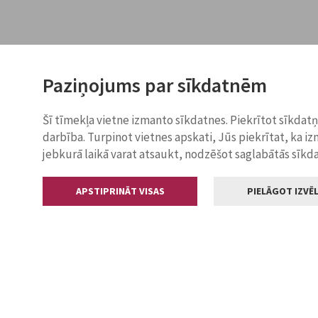
Paziņojums par sīkdatnēm
Šī tīmekļa vietne izmanto sīkdatnes. Piekrītot sīkdat
darbība. Turpinot vietnes apskati, Jūs piekrītat, ka i
jebkurā laikā varat atsaukt, nodzēšot saglabātās sīkd
APSTIPRINĀT VISAS
PIELĀGOT IZVĒL
Kontakti