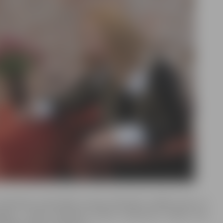
 Ā.Alunāna
memoriālā muzeja darbinieki izpēlēs ainas no
šajiem minēt konkrētos dzīves notikumus. Etīdes tiks