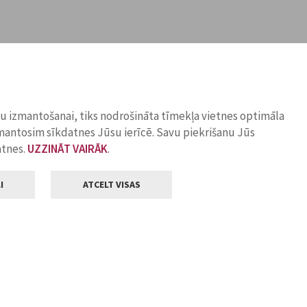
ņu izmantošanai, tiks nodrošināta tīmekļa vietnes optimāla
zmantosim sīkdatnes Jūsu ierīcē. Savu piekrišanu Jūs
atnes.
UZZINĀT VAIRĀK
.
I
ATCELT VISAS
Klientu apkalpošana