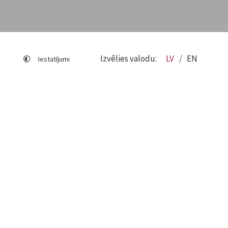
Izvēlies valodu:
LV
EN
Iestatījumi
Lapas karte