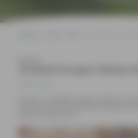
Sākumlapa
Jaunumi
Pilsēta
28.oktobrī hercogam Jēkab
Klausīties
28.oktobrī hercogam Jēkabam 4
Jaunumi
Pilsēta
Kurzemes un Zemgales hercogam Jēkabam 28. oktobrī 
29.oktobrī, pulksten 15 Ģederta Eliasa Jelgavas vēs
bildes ar hercogu Jēkabu”.