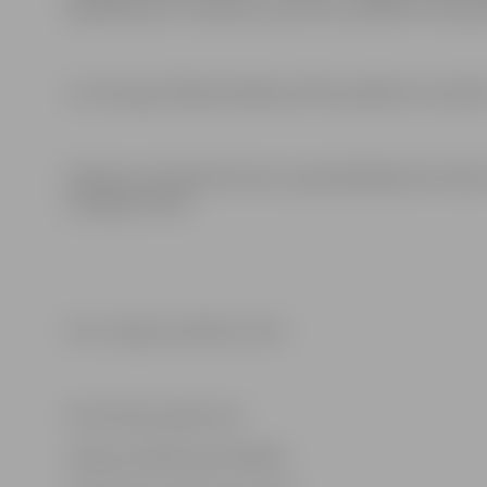
papildinātas ar stāstījumu par katru parādīto hercog
Uz Hercoga Jēkaba jubilejai veltīto pasākumu aicināts 
Pasākuma rīkotāji informē, ka apmeklētāji dzīvo bilžu
sociālajos tīklos.
Foto: Jelgavas pilsētas arhīvs
Informācija sagatavota
Jelgavas pilsētas pašvaldības