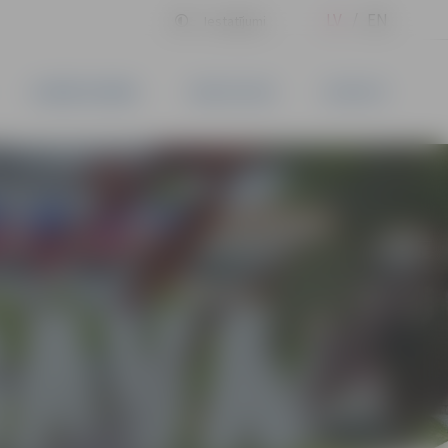
LV
EN
Iestatījumi
UZŅĒMĒJDARBĪBA
PAKALPOJUMI
KONTAKTI