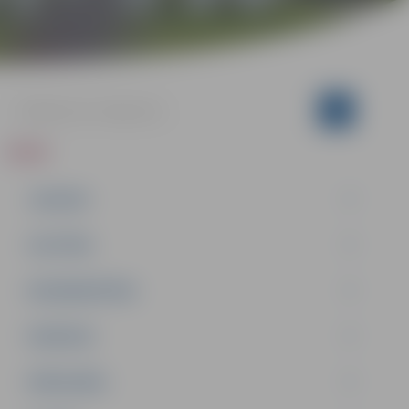
ZIŅAS
JAUNUMI
IZGLĪTĪBA
NODARBINĀTĪBA
PASĀKUMI
PAŠVALDĪBA