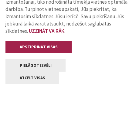
izmantošanai, tiks nodrošināta tīmekļa vietnes optimāla
darbība. Turpinot vietnes apskati, Jūs piekrītat, ka
izmantosim sīkdatnes Jūsu ierīcē. Savu piekrišanu Jūs
jebkurā laikā varat atsaukt, nodzēšot saglabātās
sīkdatnes.
UZZINĀT VAIRĀK
.
APSTIPRINĀT VISAS
PIELĀGOT IZVĒLI
ATCELT VISAS
Kontakti