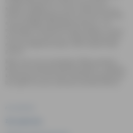
Uz klāja nākas sadzīvot ar līderi Putnu, pacifistu
Kapibaru, paļāvīgo Suni un mantu vācēju Lemuru. Lai
izdzīvotu applūdušajā pasaulē, kura ar katru brīdi šķiet
arvien draudīgāka, Kaķim jāpieņem lēmums – būt
neatkarīgam vai sadarboties. Kopā ar Kapibaru, Lemuru,
Suni un Putnu viņš ceļo cauri noslēpumainām ainavām,
mācoties pielāgoties jaunajai, cilvēku neapdzīvotajai
pasaulei.
Biļešu cena ir 5 eiro, tās pieejamas “Biļešu paradīzes”
kasēs, kā arī tiešsaistē www.bilesuparadize.lv. Jāpiebilst,
ka filmas garums ir 85 minūtes. Bezmaksas ieeja bērniem
līdz 3 gadu vecumam, neaizņemot atsevišķu sēdvietu.
Foto: publicitātes
Ziņu sagatavoja