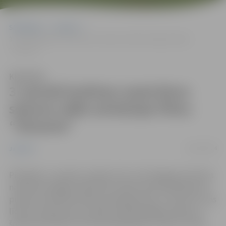
Sākumlapa
Jaunumi
3. janvārī kultūras namā divos seansos rādīs animācijas filmu
“Straume”
Klausīties
3. janvārī kultūras namā divos
seansos rādīs animācijas filmu
“Straume”
26/12/2024
Jaunumi
Piektdien, 3. janvārī, pulksten 15 un 18 Jelgavas kultūras
namā būs iespēja noskatīties režisora Ginta Zilbaloža un
producenta Matīsa Kažas animācijas filmu “Straume”, kas
līdz šim saņēmusi jau vairāk nekā 40 dažādas balvas un
šobrīd pretendē uz ASV Kinoakadēmija “Oskara” balvu.