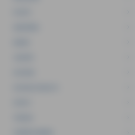
PILSĒTA
SABIEDRĪBA
ĢIMENE
JAUNIEŠI
SATIKSME
SOCIĀLAIS ATBALSTS
SPORTS
TŪRISMS
UZŅĒMĒJDARBĪBA