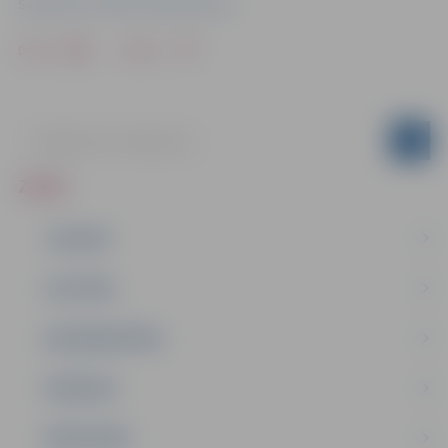
Sabiedrisko attiecību departaments
Drukāt
Dalīties
ZIŅAS
JAUNUMI
IZGLĪTĪBA
NODARBINĀTĪBA
PASĀKUMI
PAŠVALDĪBA