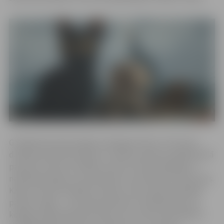
G.Zilbaloža pilnmetrāžas animācijas filmas “Straume”
darbība norisinās krāšņā un cilvēku pamestā, pārplūdušā
pasaulē. Filmas centrālais varonis ir ļoti patstāvīgs un
neatkarīgs Kaķis, kurš pieradis visu dzīvē darīt viens pats.
Kaķim, kurš ļoti baidās no ūdens, lielu plūdu dēļ nākas
pamest mājas – viņš rada patvērumu nelielā laivā, kur
kopīga valoda jācenšas atrast arī ar citiem dzīvniekiem.