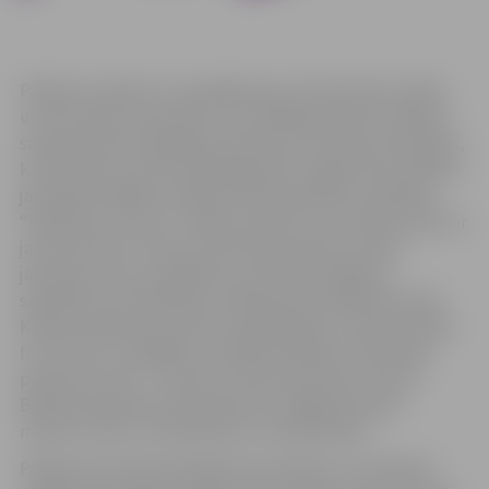
Pasākums sāksies ar paneļdiskusiju “Kā neveikt mobilo
un ielu darbu ar jaunatni”, kurā dažādi eksperti dalīsies
savā pieredzē. Paneļdiskusijai sekos četras prezentācijas,
kurās varēs uzzināt, kāda pieredze ir iegūta ielu darbā ar
jauniešiem Rīgā (uzstāsies Kārlis Mednieks, biedrības
“Resiliences centrs” valdes loceklis), par mobilo darbu ar
jaunatni (Ance Tīmane, Dienvidkurzemes novada
jaunatnes lietu speciāliste), par NVO iespējamo
sadarbību ar pašvaldību mobilā darba veikšanā (Linda
Kalniņa-Roderte, jauniešu organizācijas “Creative Minds
for Culture” vadītāja), savukārt biedrības “Attīstības
platforma YOU+” mentoru tīkla koordinatore Elīna
Briljonoka dalīsies pieredzē par Liepājas jauniešu
mentoru tīklu, tā veiksmēm un neveiksmēm.
Pasākumā aicināti piedalīties speciālisti, kuri ikdienā