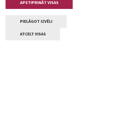
APSTIPRINĀT VISAS
PIELĀGOT IZVĒLI
ATCELT VISAS
Kontakti
Jelgavas valstpilsētas pašvaldība
Lielā iela 11, Jelgava, LV-3001
+371 63005522
pasts@jelgava.lv