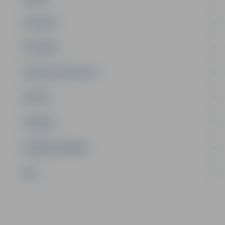
JAUNIEŠI
SATIKSME
SOCIĀLAIS ATBALSTS
SPORTS
TŪRISMS
UZŅĒMĒJDARBĪBA
NVO