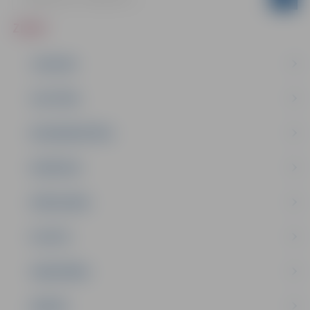
ZIŅAS
JAUNUMI
IZGLĪTĪBA
NODARBINĀTĪBA
PASĀKUMI
PAŠVALDĪBA
PILSĒTA
SABIEDRĪBA
ĢIMENE