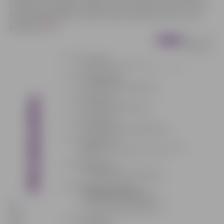
strādā ar jauniešiem. Dalība ir bez maksas, bet forumam
iepriekš jāpiesakās, elektroniski aizpildot anketu, kas
pieejama
ŠEIT
.