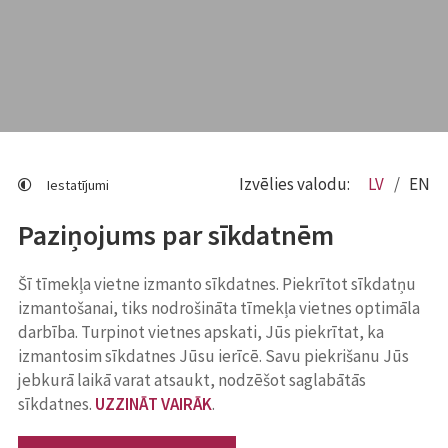
Izvēlies valodu:
LV
EN
Iestatījumi
Paziņojums par sīkdatnēm
Šī tīmekļa vietne izmanto sīkdatnes. Piekrītot sīkdatņu
izmantošanai, tiks nodrošināta tīmekļa vietnes optimāla
darbība. Turpinot vietnes apskati, Jūs piekrītat, ka
izmantosim sīkdatnes Jūsu ierīcē. Savu piekrišanu Jūs
jebkurā laikā varat atsaukt, nodzēšot saglabātās
sīkdatnes.
UZZINĀT VAIRĀK
.