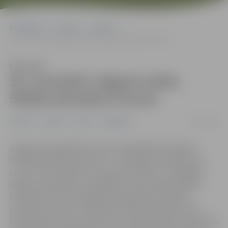
Sākumlapa
Jaunumi
Jaunieši
30. novembrī Jelgavā notiks Sliktās pieredzes forums
Klausīties
30. novembrī Jelgavā notiks
Sliktās pieredzes forums
17/11/2023
Jaunieši
Jaunumi
Pilsēta
Sabiedrība
Jelgavas Sabiedriskais centrs sadarbībā ar biedrību
“Attīstības platforma YOU+” un biedrību “Resiliences
centrs” 30. novembrī no pulksten 14 līdz 17 Zemgales
reģiona Kompetenču attīstības centrā Svētes ielā 33
interesentus aicina piedalīties pasākumā “Sliktās
pieredzes forums”. Tajā jomas eksperti dalīsies savos
(ne)veiksmes stāstos par ielu un mobilo darbu ar jaunatni