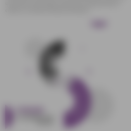
un jauniešu mentoringu. Šī pasākuma mērķauditorija ir
cilvēki, kuri ikdienā strādā ar jauniešiem.