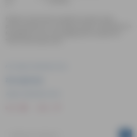
Pasākums tiek īstenots projektā “Jauniešu vienas
pieturas aģentūra”, kuru finansē Islande, Lihtenšteina un
Norvēģija caur EZZ un Norvēģijas grantu programmu
“Aktīvo iedzīvotāju fonds”.
Foto: Jelgavas Sabiedriskais centrs
Ziņu sagatavoja
Jelgavas Sabiedriskais centrs
Drukāt
Dalīties