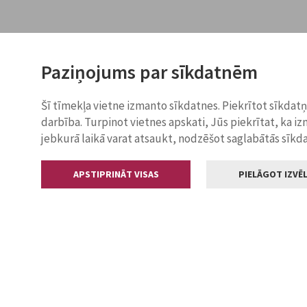
Paziņojums par sīkdatnēm
Šī tīmekļa vietne izmanto sīkdatnes. Piekrītot sīkdat
darbība. Turpinot vietnes apskati, Jūs piekrītat, ka i
jebkurā laikā varat atsaukt, nodzēšot saglabātās sīkd
APSTIPRINĀT VISAS
PIELĀGOT IZVĒL
Kontakti
Jelgavas valstp